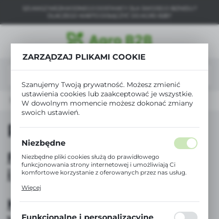
SZUKASZ NIEZAWODNEGO DOSTAWCY DLA SWOJEGO BIZNESU?
USTAWIENIA REGIONALNE
DLACZEGO WARTO DOŁĄCZYĆ DO AGRO B2B?
Lokalizacja
Polska
ZARZĄDZAJ PLIKAMI COOKIE
Język
Szanujemy Twoją prywatność. Możesz zmienić
polski
ustawienia cookies lub zaakceptować je wszystkie.
Strona główna
Pliki do pobrania
W dowolnym momencie możesz dokonać zmiany
Waluta
swoich ustawień.
Polski złoty (PLN)
Pliki do pobrania
Niezbędne
ZAPISZ
Formularz reklamacji
Niezbędne pliki cookies służą do prawidłowego
funkcjonowania strony internetowej i umożliwiają Ci
i zwrotów
komfortowe korzystanie z oferowanych przez nas usług.
Pliki cookies odpowiadają na podejmowane przez Ciebie
Więcej
działania w celu m.in. dostosowania Twoich ustawień
preferencji prywatności, logowania czy wypełniania
Katalog produktów marki
formularzy. Dzięki plikom cookies strona, z której
korzystasz, może działać bez zakłóceń.
Funkcjonalne i personalizacyjne