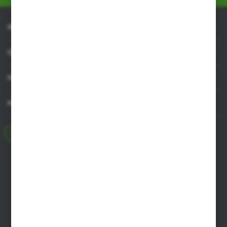
będących naszymi partnerami oraz innych dostawców
usług. Firmy te działają w charakterze pośredników
prezentujących nasze treści w postaci wiadomości, ofert,
INFORMACJE
komunikatów mediów społecznościowych.
OBSŁUGA KLIENTA
MOJE KONTO
MASZ PYTANIE
+48 518 032 955
pon.-pt. 8.00-17.00, sob. 8.00-13.00
biuro@agrob2b.pl
Płoniawy Bramura 21
06-210 Płoniawy
FORMULARZ KONTAKTOWY