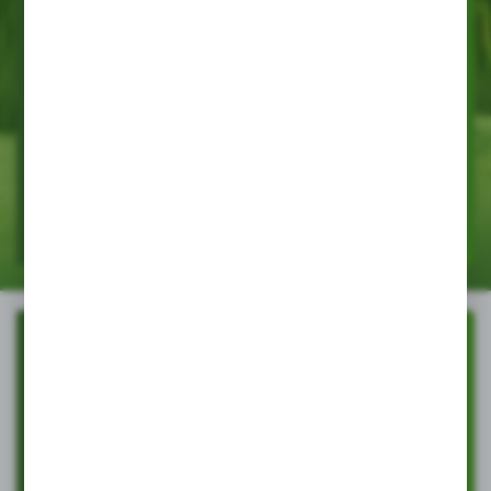
Postaw na
ekspozycję!