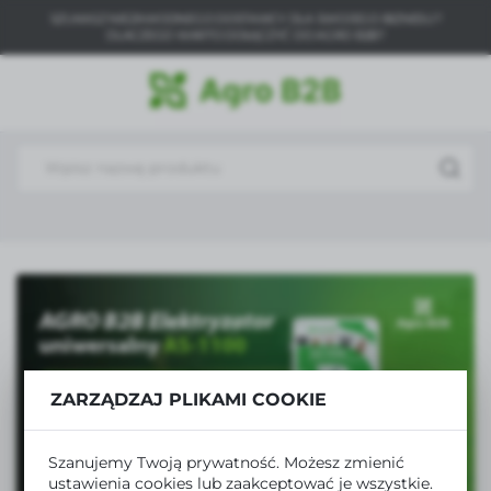
SZUKASZ NIEZAWODNEGO DOSTAWCY DLA SWOJEGO BIZNESU?
USTAWIENIA REGIONALNE
DLACZEGO WARTO DOŁĄCZYĆ DO AGRO B2B?
Lokalizacja
Polska
Język
polski
Waluta
Polski złoty (PLN)
ZAPISZ
ZARZĄDZAJ PLIKAMI COOKIE
Szanujemy Twoją prywatność. Możesz zmienić
ustawienia cookies lub zaakceptować je wszystkie.