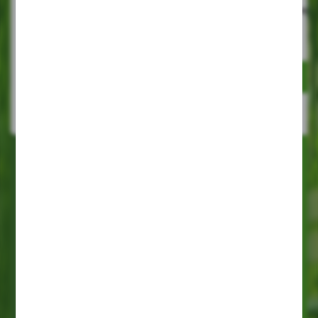
Kompletny regał ekspozycyjny
Kompletny rega
KWAZAR 1
KWAZAR 2
EAN:
EAN:
WIĘCEJ
WIĘCEJ