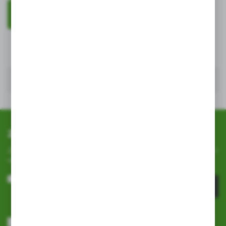
ZAREJESTRUJ SIĘ
Zapisz się do newslettera
Zapisz się do newslettera na naszym sklepie internetowym i
otrzymuj
informacje o nowościach i promocjach.
ZAPISZ SIĘ
Wyrażam zgodę na otrzymywanie drogą elektroniczną na wskazany
przeze mnie adres e-mail informacji dotyczących usług świadczonych