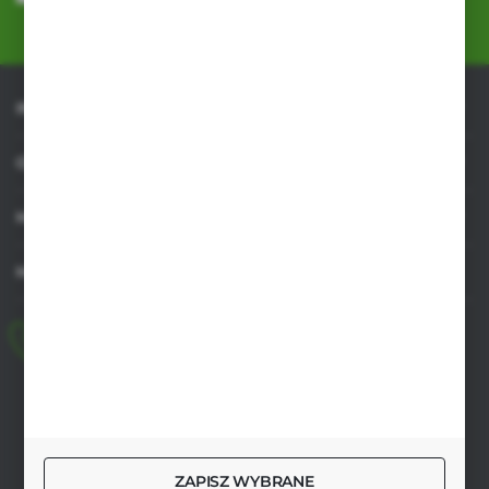
przez Administratora. Zgoda może zostać cofnięta w każdym czasie.
Polityka prywatności
*
INFORMACJE
OBSŁUGA KLIENTA
MOJE KONTO
MASZ PYTANIE
+48 518 032 955
pon.-pt. 8.00-17.00, sob. 8.00-13.00
biuro@agrob2b.pl
Płoniawy Bramura 21
06-210 Płoniawy
ZAPISZ WYBRANE