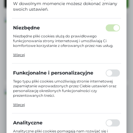
W dowolnym momencie możesz dokonać zmiany
swoich ustawień.
Niezbędne
Niezbędne pliki cookies służą do prawidłowego
funkcjonowania strony internetowej i umożliwiają Ci
komfortowe korzystanie z oferowanych przez nas usług.
Pliki cookies odpowiadają na podejmowane przez Ciebie
Więcej
działania w celu m.in. dostosowania Twoich ustawień
preferencji prywatności, logowania czy wypełniania
formularzy. Dzięki plikom cookies strona, z której
korzystasz, może działać bez zakłóceń.
Funkcjonalne i personalizacyjne
Tego typu pliki cookies umożliwiają stronie internetowej
zapamiętanie wprowadzonych przez Ciebie ustawień oraz
personalizację określonych funkcjonalności czy
prezentowanych treści.
Dzięki tym plikom cookies możemy zapewnić Ci większy
Więcej
komfort korzystania z funkcjonalności naszej strony
poprzez dopasowanie jej do Twoich indywidualnych
preferencji. Wyrażenie zgody na funkcjonalne i
personalizacyjne pliki cookies gwarantuje dostępność
Analityczne
większej ilości funkcji na stronie.
Analityczne pliki cookies pomagają nam rozwijać się i