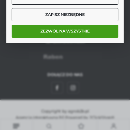
FORMULARZ KONTAKTOWY
ZAPISZ NIEZBĘDNE
ZEZWÓL NA WSZYSTKIE
SZYBKA DOSTAWA
DOŁĄCZ DO NAS
Copyright by agrob2b.pl
Agencja interaktywna
[ti]
Powered by
2ClickShop®