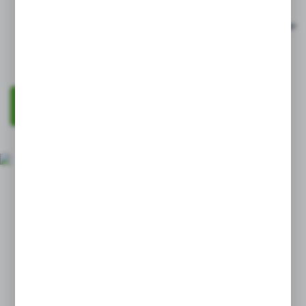
Dostęp do szerokiego
Indywidualne warun
asortymentu
handlowe
ZAREJESTRUJ SIĘ