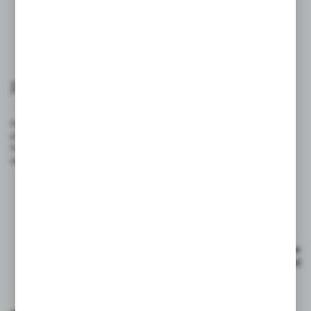
Poznaj
nas
AgroB2B to dynamicznie rozwijająca się platforma, która łączy
producentów, dystrybutorów i odbiorców z branży rolniczej.
Naszym celem jest ułatwienie handlu oraz zapewnienie
dostępu do wysokiej jakości produktów i usług.
Realizacja zamówień z
Dostarczanie tylko wys
własnego magazynu
jakości produktów