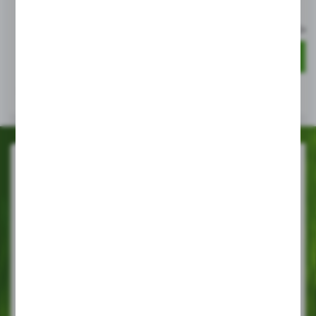
SiloStar 8x400 115my czarno-biała
R.22/23
EAN:
2000000024097
EAN:
5901232046
WIĘCEJ
WIĘCEJ
POLECAMY
KWAZAR
KWAZAR