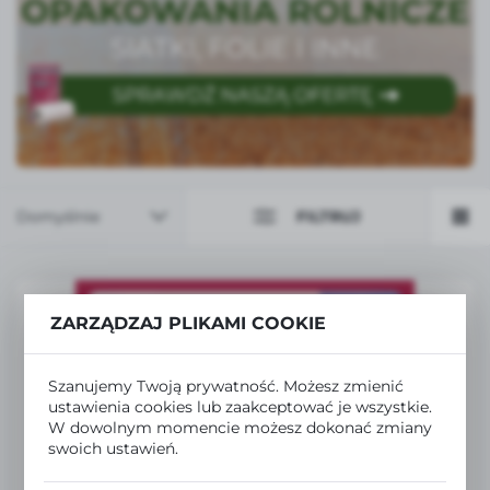
Domyślnie
FILTRUJ
ZARZĄDZAJ PLIKAMI COOKIE
Szanujemy Twoją prywatność. Możesz zmienić
ustawienia cookies lub zaakceptować je wszystkie.
W dowolnym momencie możesz dokonać zmiany
swoich ustawień.