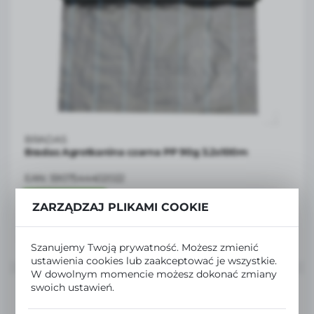
BRADAS
Bradas Agrotkanina czarna PP 90g 3.2x100m
EAN:
5907544402022
WIĘCEJ
ZARZĄDZAJ PLIKAMI COOKIE
Szanujemy Twoją prywatność. Możesz zmienić
ustawienia cookies lub zaakceptować je wszystkie.
W dowolnym momencie możesz dokonać zmiany
swoich ustawień.