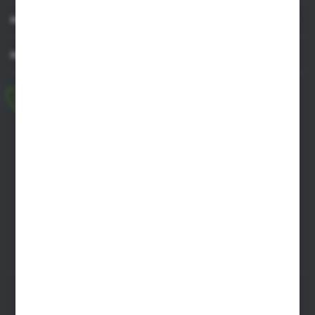
będących naszymi partnerami oraz innych dostawców
usług. Firmy te działają w charakterze pośredników
MOJE KONTO
prezentujących nasze treści w postaci wiadomości, ofert,
komunikatów mediów społecznościowych.
MASZ PYTANIE
+48 518 032 955
pon.-pt. 8.00-17.00, sob. 8.00-13.00
biuro@agrob2b.pl
Płoniawy Bramura 21
06-210 Płoniawy
FORMULARZ KONTAKTOWY
SZYBKA DOSTAWA