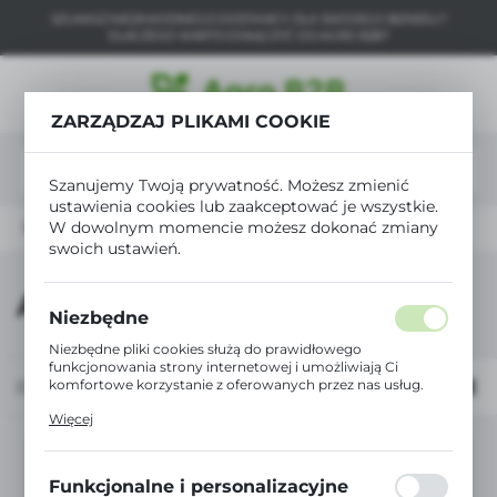
SZUKASZ NIEZAWODNEGO DOSTAWCY DLA SWOJEGO BIZNESU?
USTAWIENIA REGIONALNE
DLACZEGO WARTO DOŁĄCZYĆ DO AGRO B2B?
Lokalizacja
ZARZĄDZAJ PLIKAMI COOKIE
Polska
Język
Szanujemy Twoją prywatność. Możesz zmienić
polski
ustawienia cookies lub zaakceptować je wszystkie.
W dowolnym momencie możesz dokonać zmiany
Strona główna
AUREUS
Waluta
swoich ustawień.
Polski złoty (PLN)
AUREUS
Niezbędne
ZAPISZ
Niezbędne pliki cookies służą do prawidłowego
funkcjonowania strony internetowej i umożliwiają Ci
komfortowe korzystanie z oferowanych przez nas usług.
Domyślnie
Pliki cookies odpowiadają na podejmowane przez Ciebie
Więcej
działania w celu m.in. dostosowania Twoich ustawień
preferencji prywatności, logowania czy wypełniania
formularzy. Dzięki plikom cookies strona, z której
Nie znaleziono produktów w tej kategorii:
Proszę wybrać inną kategorię.
korzystasz, może działać bez zakłóceń.
Funkcjonalne i personalizacyjne