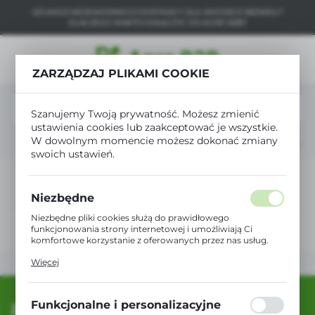
SZUKASZ NIEZAWODNEGO DOSTAWCY DLA SWOJEGO BIZNESU?
USTAWIENIA REGIONALNE
DLACZEGO WARTO DOŁĄCZYĆ DO AGRO B2B?
Lokalizacja
ZARZĄDZAJ PLIKAMI COOKIE
Polska
Język
Szanujemy Twoją prywatność. Możesz zmienić
polski
ustawienia cookies lub zaakceptować je wszystkie.
W dowolnym momencie możesz dokonać zmiany
BLOG
Recenzje
Testy
Ciekawostki
swoich ustawień.
Waluta
Polski złoty (PLN)
Ostatnio na blogu
Niezbędne
ZAPISZ
Niezbędne pliki cookies służą do prawidłowego
funkcjonowania strony internetowej i umożliwiają Ci
komfortowe korzystanie z oferowanych przez nas usług.
Pliki cookies odpowiadają na podejmowane przez Ciebie
Więcej
działania w celu m.in. dostosowania Twoich ustawień
preferencji prywatności, logowania czy wypełniania
formularzy. Dzięki plikom cookies strona, z której
korzystasz, może działać bez zakłóceń.
Funkcjonalne i personalizacyjne
Zapisz się do newslettera