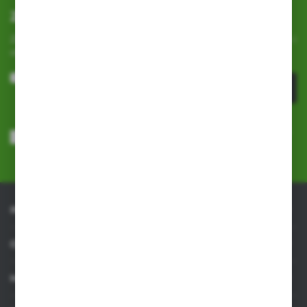
Zapisz się do newslettera
Zapisz się do newslettera na naszym sklepie internetowym i
otrzymuj
informacje o nowościach i promocjach.
ZAPISZ SIĘ
Wyrażam zgodę na otrzymywanie drogą elektroniczną na wskazany
przeze mnie adres e-mail informacji dotyczących usług świadczonych
przez Administratora. Zgoda może zostać cofnięta w każdym czasie.
Polityka prywatności
*
INFORMACJE
OBSŁUGA KLIENTA
MOJE KONTO