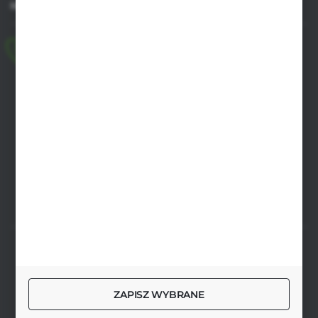
MASZ PYTANIE
+48 518 032 955
pon.-pt. 8.00-17.00, sob. 8.00-13.00
biuro@agrob2b.pl
Płoniawy Bramura 21
06-210 Płoniawy
FORMULARZ KONTAKTOWY
SZYBKA DOSTAWA
ZAPISZ WYBRANE