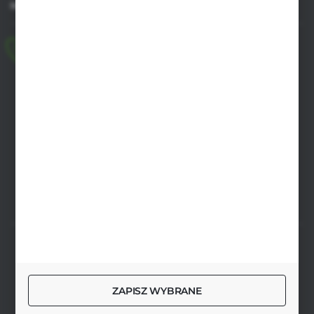
MASZ PYTANIE
+48 518 032 955
pon.-pt. 8.00-17.00, sob. 8.00-13.00
biuro@agrob2b.pl
Płoniawy Bramura 21
06-210 Płoniawy
FORMULARZ KONTAKTOWY
SZYBKA DOSTAWA
ZAPISZ WYBRANE