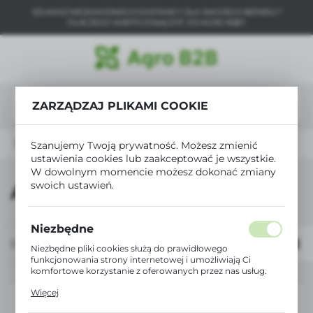
SZUKASZ NIEZAWODNEGO DOSTAWCY DLA SWOJEGO BIZNESU?
USTAWIENIA REGIONALNE
DLACZEGO WARTO DOŁĄCZYĆ DO AGRO B2B?
Lokalizacja
Polska
ZARZĄDZAJ PLIKAMI COOKIE
Język
polski
Strona główna
Alma
Szanujemy Twoją prywatność. Możesz zmienić
Waluta
ustawienia cookies lub zaakceptować je wszystkie.
Polski złoty (PLN)
W dowolnym momencie możesz dokonać zmiany
swoich ustawień.
Alma
ZAPISZ
Niezbędne
Domyślnie
FILTRUJ
Niezbędne pliki cookies służą do prawidłowego
funkcjonowania strony internetowej i umożliwiają Ci
komfortowe korzystanie z oferowanych przez nas usług.
Pliki cookies odpowiadają na podejmowane przez Ciebie
Więcej
działania w celu m.in. dostosowania Twoich ustawień
preferencji prywatności, logowania czy wypełniania