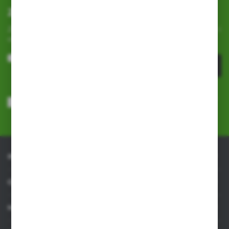
Zapisz się do newslettera
Zapisz się do newslettera na naszym sklepie internetowym i
otrzymuj
informacje o nowościach i promocjach.
ZAPISZ SIĘ
Wyrażam zgodę na otrzymywanie drogą elektroniczną na wskazany
przeze mnie adres e-mail informacji dotyczących usług świadczonych
przez Administratora. Zgoda może zostać cofnięta w każdym czasie.
Polityka prywatności
*
INFORMACJE
OBSŁUGA KLIENTA
MOJE KONTO