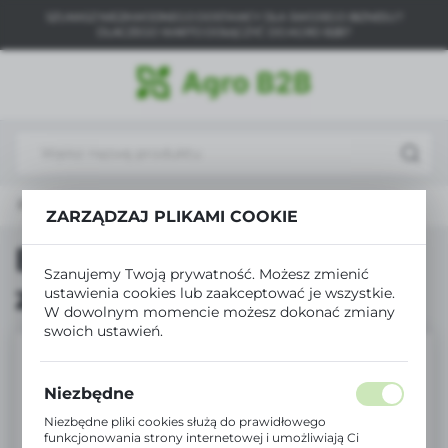
SZUKASZ NIEZAWODNEGO DOSTAWCY DLA SWOJEGO BIZNESU?
USTAWIENIA REGIONALNE
DLACZEGO WARTO DOŁĄCZYĆ DO AGRO B2B?
Lokalizacja
Polska
Język
polski
Produkty
Bradas Drut ogrodniczy z obcinaczem 50m
ZARZĄDZAJ PLIKAMI COOKIE
Waluta
Polski złoty (PLN)
Bradas Drut ogrodniczy
Szanujemy Twoją prywatność. Możesz zmienić
z obcinaczem 50m
ustawienia cookies lub zaakceptować je wszystkie.
ZAPISZ
W dowolnym momencie możesz dokonać zmiany
swoich ustawień.
Niezbędne
Niezbędne pliki cookies służą do prawidłowego
funkcjonowania strony internetowej i umożliwiają Ci