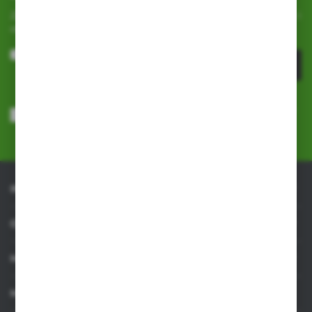
Zapisz się do newslettera na naszym sklepie internetowym i
otrzymuj
informacje o nowościach i promocjach.
ZAPISZ SIĘ
Wyrażam zgodę na otrzymywanie drogą elektroniczną na wskazany
przeze mnie adres e-mail informacji dotyczących usług świadczonych
przez Administratora. Zgoda może zostać cofnięta w każdym czasie.
Polityka prywatności
*
INFORMACJE
OBSŁUGA KLIENTA
MOJE KONTO
MASZ PYTANIE