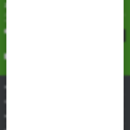
Zapisz się do newslettera
Zapisz się do newslettera na naszym sklepie internetowym i
otrzymuj
informacje o nowościach i promocjach.
ZAPISZ SIĘ
Wyrażam zgodę na otrzymywanie drogą elektroniczną na wskazany
przeze mnie adres e-mail informacji dotyczących usług świadczonych
przez Administratora. Zgoda może zostać cofnięta w każdym czasie.
Polityka prywatności
*
INFORMACJE
OBSŁUGA KLIENTA
MOJE KONTO