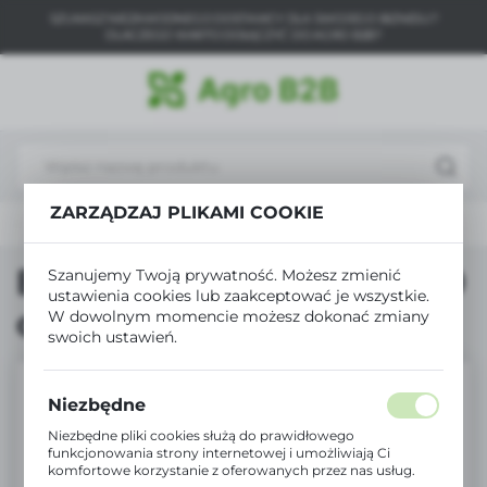
SZUKASZ NIEZAWODNEGO DOSTAWCY DLA SWOJEGO BIZNESU?
USTAWIENIA REGIONALNE
DLACZEGO WARTO DOŁĄCZYĆ DO AGRO B2B?
Lokalizacja
Polska
Język
polski
ZARZĄDZAJ PLIKAMI COOKIE
Produkty
Bradas Agrowłóknina 50 czarna 3.2x100m
Waluta
Polski złoty (PLN)
Bradas Agrowłóknina 50
Szanujemy Twoją prywatność. Możesz zmienić
ustawienia cookies lub zaakceptować je wszystkie.
czarna 3.2x100m
W dowolnym momencie możesz dokonać zmiany
ZAPISZ
swoich ustawień.
Niezbędne
Niezbędne pliki cookies służą do prawidłowego
funkcjonowania strony internetowej i umożliwiają Ci
komfortowe korzystanie z oferowanych przez nas usług.