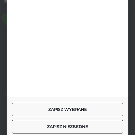
MASZ PYTANIE
+48 518 032 955
pon.-pt. 8.00-17.00, sob. 8.00-13.00
biuro@agrob2b.pl
Płoniawy Bramura 21
06-210 Płoniawy
FORMULARZ KONTAKTOWY
SZYBKA DOSTAWA
ZAPISZ WYBRANE
ZAPISZ NIEZBĘDNE