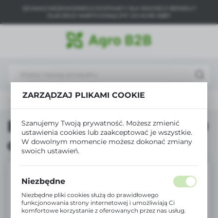
SZUKASZ NIEZAWODNEGO DOSTAWCY DLA SWOJEGO BIZNESU?
USTAWIENIA REGIONALNE
DLACZEGO WARTO DOŁĄCZYĆ DO AGRO B2B?
Lokalizacja
Polska
Język
polski
ZARZĄDZAJ PLIKAMI COOKIE
Produkty
Bradas Agrowłóknina 50 czarna 1.6x 10m
Waluta
Polski złoty (PLN)
Bradas Agrowłóknina 50
Szanujemy Twoją prywatność. Możesz zmienić
ustawienia cookies lub zaakceptować je wszystkie.
czarna 1.6x 10m
W dowolnym momencie możesz dokonać zmiany
ZAPISZ
swoich ustawień.
Niezbędne
Niezbędne pliki cookies służą do prawidłowego
funkcjonowania strony internetowej i umożliwiają Ci
komfortowe korzystanie z oferowanych przez nas usług.