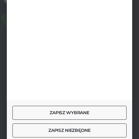
MASZ PYTANIE
+48 518 032 955
pon.-pt. 8.00-17.00, sob. 8.00-13.00
biuro@agrob2b.pl
Płoniawy Bramura 21
06-210 Płoniawy
FORMULARZ KONTAKTOWY
SZYBKA DOSTAWA
ZAPISZ WYBRANE
ZAPISZ NIEZBĘDNE