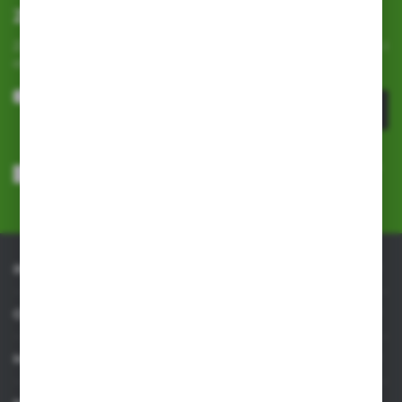
Zapisz się do newslettera
Zapisz się do newslettera na naszym sklepie internetowym i
otrzymuj
informacje o nowościach i promocjach.
ZAPISZ SIĘ
Wyrażam zgodę na otrzymywanie drogą elektroniczną na wskazany
przeze mnie adres e-mail informacji dotyczących usług świadczonych
przez Administratora. Zgoda może zostać cofnięta w każdym czasie.
Polityka prywatności
*
INFORMACJE
OBSŁUGA KLIENTA
MOJE KONTO