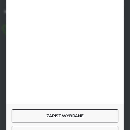
MASZ PYTANIE
+48 518 032 955
pon.-pt. 8.00-17.00, sob. 8.00-13.00
biuro@agrob2b.pl
Płoniawy Bramura 21
06-210 Płoniawy
FORMULARZ KONTAKTOWY
SZYBKA DOSTAWA
ZAPISZ WYBRANE