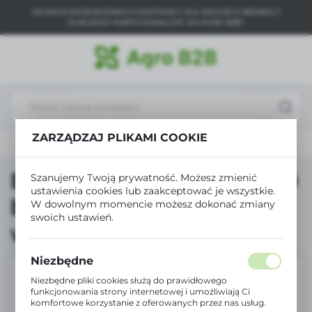
SZUKASZ NIEZAWODNEGO DOSTAWCY DLA SWOJEGO BIZNESU?
USTAWIENIA REGIONALNE
DLACZEGO WARTO DOŁĄCZYĆ DO AGRO B2B?
Lokalizacja
Polska
Język
polski
ZARZĄDZAJ PLIKAMI COOKIE
Bradas Agrowłóknina 30 biała 1.1x100m zimowo-wiosenna
Waluta
Polski złoty (PLN)
Bradas Agrowłóknina 30
Szanujemy Twoją prywatność. Możesz zmienić
ustawienia cookies lub zaakceptować je wszystkie.
biała 1.1x100m zimowo-
W dowolnym momencie możesz dokonać zmiany
ZAPISZ
swoich ustawień.
wiosenna
Niezbędne
Niezbędne pliki cookies służą do prawidłowego
funkcjonowania strony internetowej i umożliwiają Ci
komfortowe korzystanie z oferowanych przez nas usług.