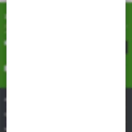
Zapisz się do newslettera
Zapisz się do newslettera na naszym sklepie internetowym i
otrzymuj
informacje o nowościach i promocjach.
ZAPISZ SIĘ
Wyrażam zgodę na otrzymywanie drogą elektroniczną na wskazany
przeze mnie adres e-mail informacji dotyczących usług świadczonych
przez Administratora. Zgoda może zostać cofnięta w każdym czasie.
Polityka prywatności
*
INFORMACJE
OBSŁUGA KLIENTA
MOJE KONTO