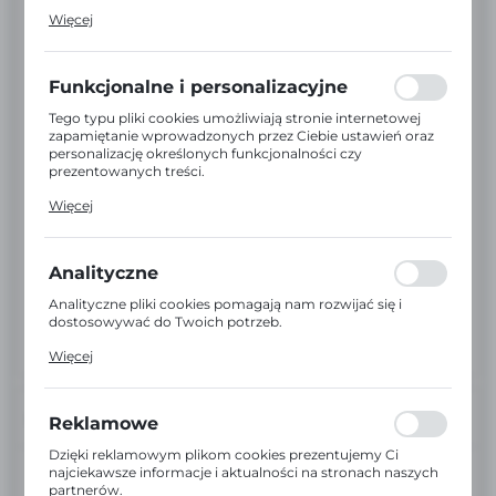
Pliki cookies odpowiadają na podejmowane przez Ciebie
Więcej
działania w celu m.in. dostosowania Twoich ustawień
preferencji prywatności, logowania czy wypełniania
formularzy. Dzięki plikom cookies strona, z której
korzystasz, może działać bez zakłóceń.
Funkcjonalne i personalizacyjne
Tego typu pliki cookies umożliwiają stronie internetowej
zapamiętanie wprowadzonych przez Ciebie ustawień oraz
personalizację określonych funkcjonalności czy
prezentowanych treści.
Dzięki tym plikom cookies możemy zapewnić Ci większy
Więcej
komfort korzystania z funkcjonalności naszej strony
poprzez dopasowanie jej do Twoich indywidualnych
preferencji. Wyrażenie zgody na funkcjonalne i
personalizacyjne pliki cookies gwarantuje dostępność
Analityczne
większej ilości funkcji na stronie.
Analityczne pliki cookies pomagają nam rozwijać się i
dostosowywać do Twoich potrzeb.
Cookies analityczne pozwalają na uzyskanie informacji w
Więcej
zakresie wykorzystywania witryny internetowej, miejsca
oraz częstotliwości, z jaką odwiedzane są nasze serwisy
www. Dane pozwalają nam na ocenę naszych serwisów
internetowych pod względem ich popularności wśród
INFORMACJE
Reklamowe
użytkowników. Zgromadzone informacje są przetwarzane
w formie zanonimizowanej. Wyrażenie zgody na
Dzięki reklamowym plikom cookies prezentujemy Ci
analityczne pliki cookies gwarantuje dostępność wszystkich
EAN:
5907544431381
najciekawsze informacje i aktualności na stronach naszych
funkcjonalności.
partnerów.