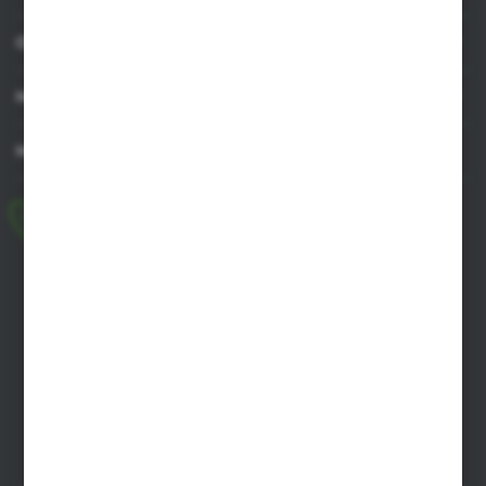
OBSŁUGA KLIENTA
MOJE KONTO
MASZ PYTANIE
+48 518 032 955
pon.-pt. 8.00-17.00, sob. 8.00-13.00
biuro@agrob2b.pl
Płoniawy Bramura 21
06-210 Płoniawy
FORMULARZ KONTAKTOWY