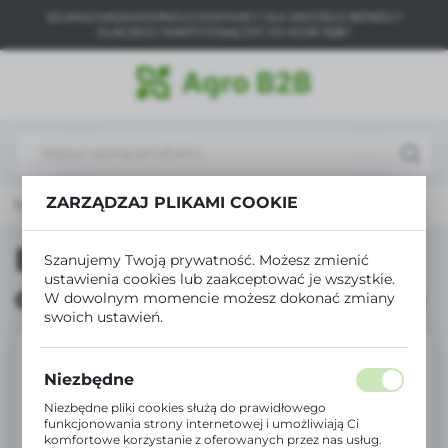
SZUKASZ NIEZAWODNEGO DOSTAWCY DLA SWOJEGO BIZNESU?
USTAWIENIA REGIONALNE
DLACZEGO WARTO DOŁĄCZYĆ DO AGRO B2B?
Lokalizacja
Polska
Język
polski
ZARZĄDZAJ PLIKAMI COOKIE
Produkty
Bradas Agrotkanina czarna PP 90g 0.8x100m
Waluta
Polski złoty (PLN)
Bradas Agrotkanina
Szanujemy Twoją prywatność. Możesz zmienić
ustawienia cookies lub zaakceptować je wszystkie.
czarna PP 90g 0.8x100m
W dowolnym momencie możesz dokonać zmiany
ZAPISZ
swoich ustawień.
Niezbędne
Niezbędne pliki cookies służą do prawidłowego
funkcjonowania strony internetowej i umożliwiają Ci
komfortowe korzystanie z oferowanych przez nas usług.