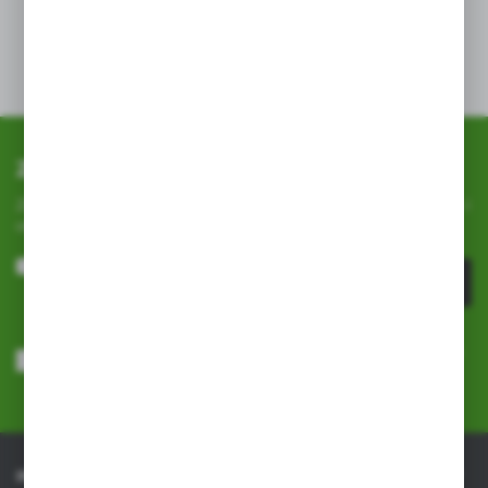
- stworzone dobre warunki dla roślin powodują lepszą
jakość plonów
- posiada pasy wzdłużne, co ułatwia rozplanowanie
sadzenia roślin
Zapisz się do newslettera
Zapisz się do newslettera na naszym sklepie internetowym i
otrzymuj
informacje o nowościach i promocjach.
ZAPISZ SIĘ
Wyrażam zgodę na otrzymywanie drogą elektroniczną na wskazany
przeze mnie adres e-mail informacji dotyczących usług świadczonych
przez Administratora. Zgoda może zostać cofnięta w każdym czasie.
Polityka prywatności
*
INFORMACJE