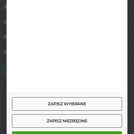
INFORMACJE
OBSŁUGA KLIENTA
MOJE KONTO
MASZ PYTANIE
+48 518 032 955
pon.-pt. 8.00-17.00, sob. 8.00-13.00
biuro@agrob2b.pl
Płoniawy Bramura 21
ZAPISZ WYBRANE
06-210 Płoniawy
FORMULARZ KONTAKTOWY
ZAPISZ NIEZBĘDNE