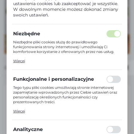
ustawienia cookies lub zaakceptować je wszystkie.
W dowolnym momencie możesz dokonać zmiany
swoich ustawień.
Niezbędne
Niezbędne pliki cookies służą do prawidłowego
funkcjonowania strony internetowej i umożliwiają Ci
komfortowe korzystanie z oferowanych przez nas usług.
Pliki cookies odpowiadają na podejmowane przez Ciebie
Więcej
działania w celu m.in. dostosowania Twoich ustawień
Domyślnie
FILTRUJ
preferencji prywatności, logowania czy wypełniania
formularzy. Dzięki plikom cookies strona, z której
korzystasz, może działać bez zakłóceń.
Funkcjonalne i personalizacyjne
Tego typu pliki cookies umożliwiają stronie internetowej
zapamiętanie wprowadzonych przez Ciebie ustawień oraz
personalizację określonych funkcjonalności czy
prezentowanych treści.
Dzięki tym plikom cookies możemy zapewnić Ci większy
Więcej
komfort korzystania z funkcjonalności naszej strony
poprzez dopasowanie jej do Twoich indywidualnych
preferencji. Wyrażenie zgody na funkcjonalne i
personalizacyjne pliki cookies gwarantuje dostępność
Analityczne
większej ilości funkcji na stronie.