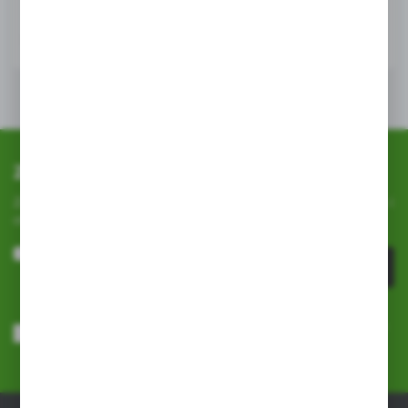
Zapisz się do newslettera
Zapisz się do newslettera na naszym sklepie internetowym i
otrzymuj
informacje o nowościach i promocjach.
ZAPISZ SIĘ
Wyrażam zgodę na otrzymywanie drogą elektroniczną na wskazany
przeze mnie adres e-mail informacji dotyczących usług świadczonych
przez Administratora. Zgoda może zostać cofnięta w każdym czasie.
Polityka prywatności
*