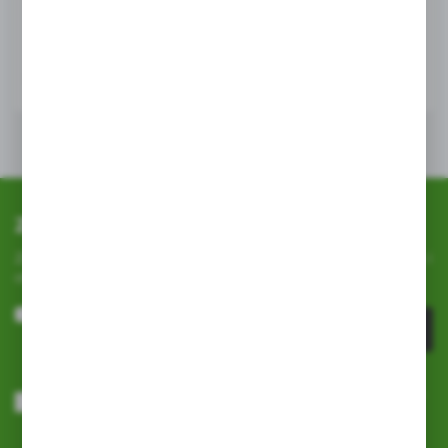
WIĘCEJ
Zapisz się do newslettera
Zapisz się do newslettera na naszym sklepie internetowym i
otrzymuj
informacje o nowościach i promocjach.
ZAPISZ SIĘ
Wyrażam zgodę na otrzymywanie drogą elektroniczną na wskazany
przeze mnie adres e-mail informacji dotyczących usług świadczonych
przez Administratora. Zgoda może zostać cofnięta w każdym czasie.
Polityka prywatności
*