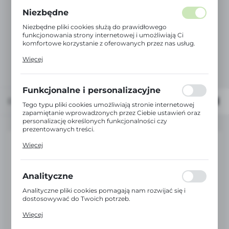
Niezbędne
Niezbędne pliki cookies służą do prawidłowego
funkcjonowania strony internetowej i umożliwiają Ci
komfortowe korzystanie z oferowanych przez nas usług.
Pliki cookies odpowiadają na podejmowane przez Ciebie
Więcej
działania w celu m.in. dostosowania Twoich ustawień
preferencji prywatności, logowania czy wypełniania
formularzy. Dzięki plikom cookies strona, z której
korzystasz, może działać bez zakłóceń.
Funkcjonalne i personalizacyjne
Domyślnie
FILTRUJ
Tego typu pliki cookies umożliwiają stronie internetowej
zapamiętanie wprowadzonych przez Ciebie ustawień oraz
personalizację określonych funkcjonalności czy
prezentowanych treści.
Dzięki tym plikom cookies możemy zapewnić Ci większy
Więcej
komfort korzystania z funkcjonalności naszej strony
poprzez dopasowanie jej do Twoich indywidualnych
preferencji. Wyrażenie zgody na funkcjonalne i
personalizacyjne pliki cookies gwarantuje dostępność
Analityczne
większej ilości funkcji na stronie.
Analityczne pliki cookies pomagają nam rozwijać się i
dostosowywać do Twoich potrzeb.
Cookies analityczne pozwalają na uzyskanie informacji w
Więcej
zakresie wykorzystywania witryny internetowej, miejsca
oraz częstotliwości, z jaką odwiedzane są nasze serwisy