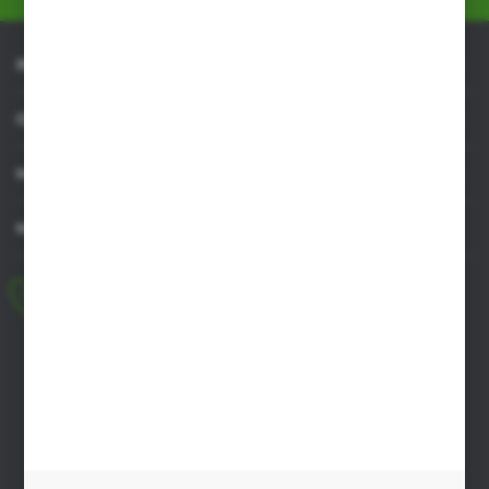
INFORMACJE
OBSŁUGA KLIENTA
MOJE KONTO
MASZ PYTANIE
+48 518 032 955
pon.-pt. 8.00-17.00, sob. 8.00-13.00
biuro@agrob2b.pl
Płoniawy Bramura 21
06-210 Płoniawy
FORMULARZ KONTAKTOWY