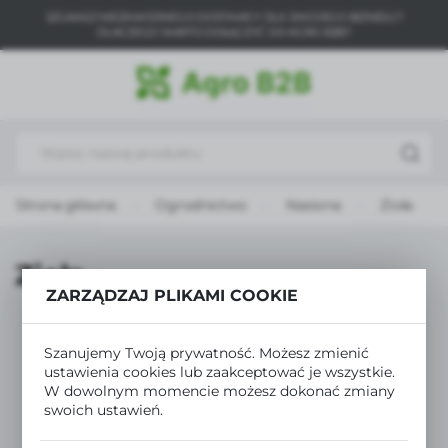
SZUKASZ NIEZAWODNEGO DOSTAWCY DLA SWOJEGO BIZNESU?
USTAWIENIA REGIONALNE
DLACZEGO WARTO DOŁĄCZYĆ DO AGRO B2B?
Lokalizacja
Polska
Język
polski
Strona główna
Ogrodnictwo
Nasiona
Zioła
Waluta
Polski złoty (PLN)
Zioła
ZARZĄDZAJ PLIKAMI COOKIE
ZAPISZ
Szanujemy Twoją prywatność. Możesz zmienić
ustawienia cookies lub zaakceptować je wszystkie.
W dowolnym momencie możesz dokonać zmiany
swoich ustawień.