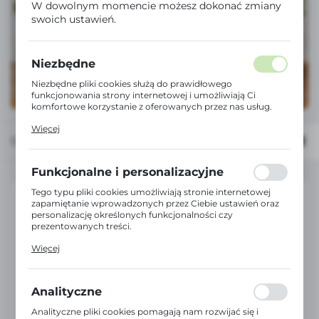
W dowolnym momencie możesz dokonać zmiany
swoich ustawień.
Niezbędne
Niezbędne pliki cookies służą do prawidłowego
funkcjonowania strony internetowej i umożliwiają Ci
komfortowe korzystanie z oferowanych przez nas usług.
Pliki cookies odpowiadają na podejmowane przez Ciebie
Więcej
działania w celu m.in. dostosowania Twoich ustawień
Domyślnie
FILTRUJ
preferencji prywatności, logowania czy wypełniania
formularzy. Dzięki plikom cookies strona, z której
korzystasz, może działać bez zakłóceń.
Funkcjonalne i personalizacyjne
Tego typu pliki cookies umożliwiają stronie internetowej
zapamiętanie wprowadzonych przez Ciebie ustawień oraz
personalizację określonych funkcjonalności czy
prezentowanych treści.
Dzięki tym plikom cookies możemy zapewnić Ci większy
Więcej
komfort korzystania z funkcjonalności naszej strony
poprzez dopasowanie jej do Twoich indywidualnych
preferencji. Wyrażenie zgody na funkcjonalne i
personalizacyjne pliki cookies gwarantuje dostępność
Analityczne
większej ilości funkcji na stronie.
Analityczne pliki cookies pomagają nam rozwijać się i