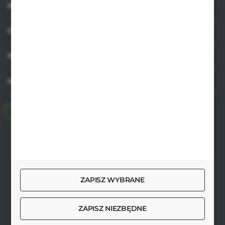
INFORMACJE
OBSŁUGA KLIENTA
MOJE KONTO
MASZ PYTANIE
+48 518 032 955
pon.-pt. 8.00-17.00, sob. 8.00-13.00
biuro@agrob2b.pl
Płoniawy Bramura 21
06-210 Płoniawy
ZAPISZ WYBRANE
FORMULARZ KONTAKTOWY
ZAPISZ NIEZBĘDNE