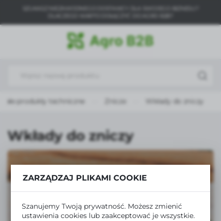
SZUKASZ NIEZAWODNEGO DOSTAWCY DLA SWOJEGO BIZNESU?
USTAWIENIA REGIONALNE
DLACZEGO WARTO DOŁĄCZYĆ DO AGRO B2B?
Lokalizacja
Polska
Język
polski
stałe produkty techniczne
Znicze
Wkłady do zniczy
Waluta
Polski złoty (PLN)
Wkłady do zniczy
ZAPISZ
ZARZĄDZAJ PLIKAMI COOKIE
Szanujemy Twoją prywatność. Możesz zmienić
ustawienia cookies lub zaakceptować je wszystkie.