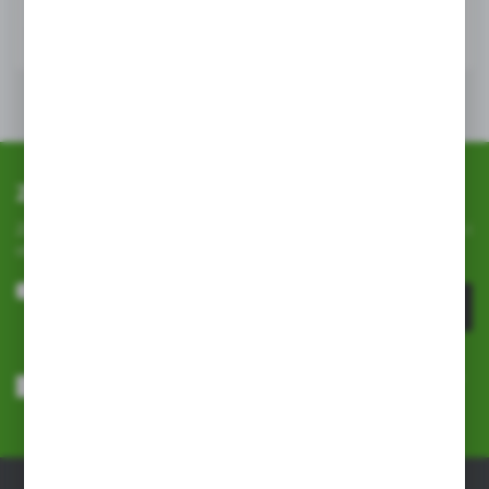
Zapisz się do newslettera
Zapisz się do newslettera na naszym sklepie internetowym i
otrzymuj
informacje o nowościach i promocjach.
ZAPISZ SIĘ
Wyrażam zgodę na otrzymywanie drogą elektroniczną na wskazany
przeze mnie adres e-mail informacji dotyczących usług świadczonych
przez Administratora. Zgoda może zostać cofnięta w każdym czasie.
Polityka prywatności
*