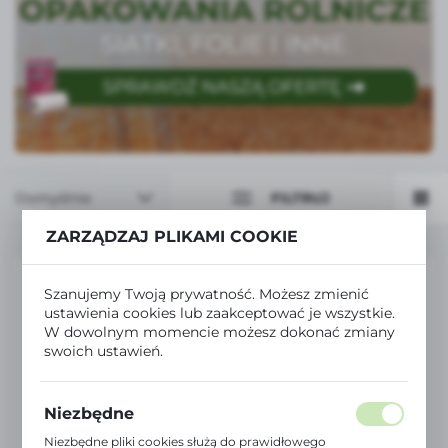
Domyślnie
FILTRUJ
ZARZĄDZAJ PLIKAMI COOKIE
Szanujemy Twoją prywatność. Możesz zmienić
ustawienia cookies lub zaakceptować je wszystkie.
W dowolnym momencie możesz dokonać zmiany
swoich ustawień.
Niezbędne
Niezbędne pliki cookies służą do prawidłowego