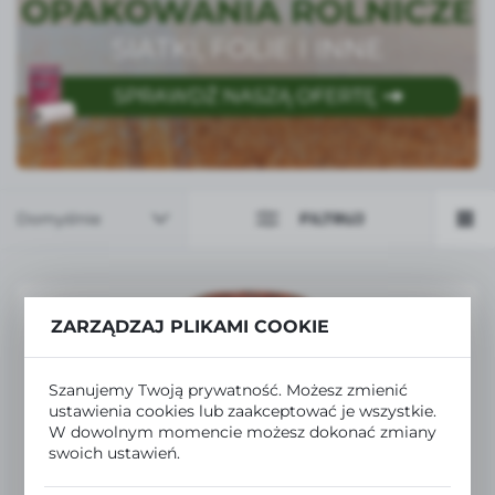
Domyślnie
FILTRUJ
ZARZĄDZAJ PLIKAMI COOKIE
Szanujemy Twoją prywatność. Możesz zmienić
ustawienia cookies lub zaakceptować je wszystkie.
W dowolnym momencie możesz dokonać zmiany
swoich ustawień.