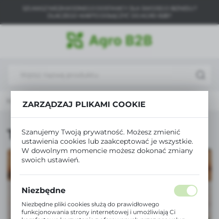
SZUKASZ NIEZAWODNEGO DOSTAWCY DLA SWOJEGO BIZNESU?
USTAWIENIA REGIONALNE
DLACZEGO WARTO DOŁĄCZYĆ DO AGRO B2B?
Lokalizacja
Polska
Język
polski
ona główna
Opakowania rolnicze
Taśmy naprawcze
ZARZĄDZAJ PLIKAMI COOKIE
Waluta
Polski złoty (PLN)
Taśmy naprawcze
Szanujemy Twoją prywatność. Możesz zmienić
ustawienia cookies lub zaakceptować je wszystkie.
W dowolnym momencie możesz dokonać zmiany
ZAPISZ
swoich ustawień.
Niezbędne
Niezbędne pliki cookies służą do prawidłowego
funkcjonowania strony internetowej i umożliwiają Ci