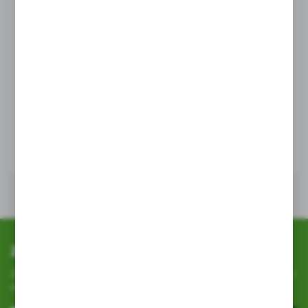
AGRO10
Diamond Tape Taśma naprawcza 220mic / 75mm x
25m ZIELONA
EAN:
2000000023274
WIĘCEJ
Zapisz się do newslettera
Zapisz się do newslettera na naszym sklepie internetowym i
otrzymuj
informacje o nowościach i promocjach.