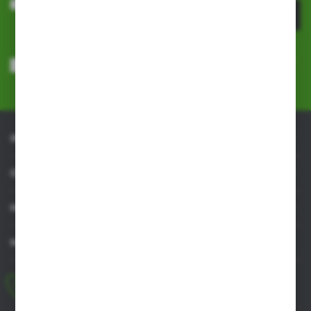
ZAPISZ SIĘ
Wyrażam zgodę na otrzymywanie drogą elektroniczną na wskazany
przeze mnie adres e-mail informacji dotyczących usług świadczonych
przez Administratora. Zgoda może zostać cofnięta w każdym czasie.
Polityka prywatności
*
INFORMACJE
OBSŁUGA KLIENTA
MOJE KONTO
MASZ PYTANIE
+48 518 032 955