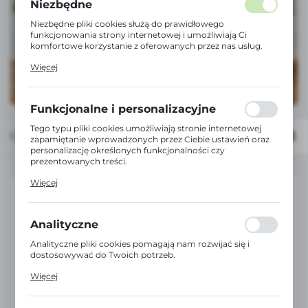
Niezbędne
Niezbędne pliki cookies służą do prawidłowego
funkcjonowania strony internetowej i umożliwiają Ci
komfortowe korzystanie z oferowanych przez nas usług.
Pliki cookies odpowiadają na podejmowane przez Ciebie
Więcej
działania w celu m.in. dostosowania Twoich ustawień
preferencji prywatności, logowania czy wypełniania
formularzy. Dzięki plikom cookies strona, z której
korzystasz, może działać bez zakłóceń.
Funkcjonalne i personalizacyjne
Tego typu pliki cookies umożliwiają stronie internetowej
Domyślnie
FILTRUJ
zapamiętanie wprowadzonych przez Ciebie ustawień oraz
personalizację określonych funkcjonalności czy
prezentowanych treści.
Dzięki tym plikom cookies możemy zapewnić Ci większy
Więcej
komfort korzystania z funkcjonalności naszej strony
poprzez dopasowanie jej do Twoich indywidualnych
preferencji. Wyrażenie zgody na funkcjonalne i
personalizacyjne pliki cookies gwarantuje dostępność
Analityczne
większej ilości funkcji na stronie.
Analityczne pliki cookies pomagają nam rozwijać się i
dostosowywać do Twoich potrzeb.
Cookies analityczne pozwalają na uzyskanie informacji w
Więcej
zakresie wykorzystywania witryny internetowej, miejsca
oraz częstotliwości, z jaką odwiedzane są nasze serwisy
www. Dane pozwalają nam na ocenę naszych serwisów