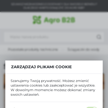
SZUKASZ NIEZAWODNEGO DOSTAWCY DLA SWOJEGO BIZNESU?
USTAWIENIA REGIONALNE
DLACZEGO WARTO DOŁĄCZYĆ DO AGRO B2B?
Lokalizacja
Polska
Język
polski
Pozostałe produkty techniczne
Ściągaczki do wody
Waluta
Polski złoty (PLN)
Ściągaczki do wody
ZARZĄDZAJ PLIKAMI COOKIE
ZAPISZ
Szanujemy Twoją prywatność. Możesz zmienić
ustawienia cookies lub zaakceptować je wszystkie.
W dowolnym momencie możesz dokonać zmiany
swoich ustawień.