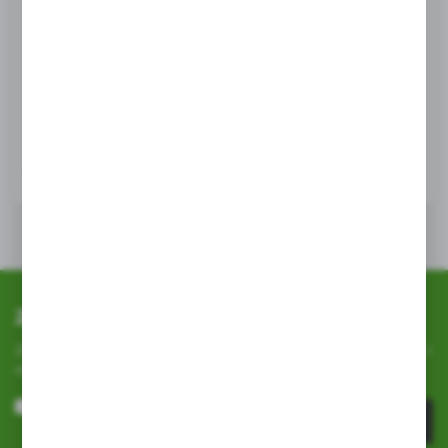
HORIZONT
Ściągaczka do wody 60cm
EAN:
4250560506825
WIĘCEJ
Zapisz się do newslettera
Zapisz się do newslettera na naszym sklepie internetowym i
otrzymuj
informacje o nowościach i promocjach.
ZAPISZ SIĘ