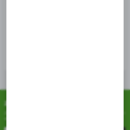
przeglądanej witryny internetowej. Treści promocyjne
mogą pojawić się na stronach podmiotów trzecich lub firm
będących naszymi partnerami oraz innych dostawców
KHAYNER
usług. Firmy te działają w charakterze pośredników
Khayner sadzarka do cebul o zmiennym rozmiarze
prezentujących nasze treści w postaci wiadomości, ofert,
71A
komunikatów mediów społecznościowych.
EAN:
5907516715402
WIĘCEJ
Zapisz się do newslettera
Zapisz się do newslettera na naszym sklepie internetowym i
otrzymuj
informacje o nowościach i promocjach.