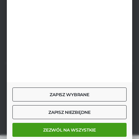
biuro@agrob2b.pl
Płoniawy Bramura 21
06-210 Płoniawy
FORMULARZ KONTAKTOWY
SZYBKA DOSTAWA
ZAPISZ WYBRANE
DOŁĄCZ DO NAS
ZAPISZ NIEZBĘDNE
ZEZWÓL NA WSZYSTKIE