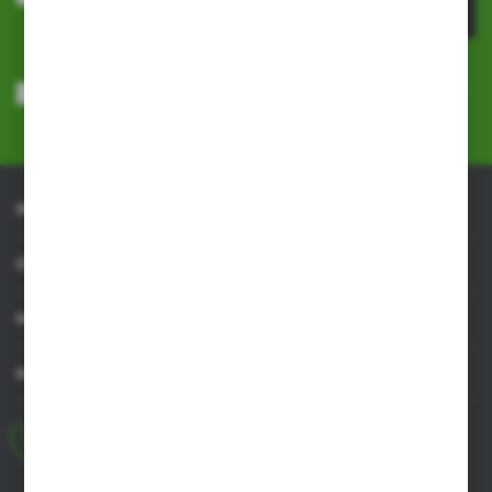
ZAPISZ SIĘ
Wyrażam zgodę na otrzymywanie drogą elektroniczną na wskazany
przeze mnie adres e-mail informacji dotyczących usług świadczonych
przez Administratora. Zgoda może zostać cofnięta w każdym czasie.
Polityka prywatności
*
INFORMACJE
OBSŁUGA KLIENTA
MOJE KONTO
MASZ PYTANIE
+48 518 032 955
pon.-pt. 8.00-17.00, sob. 8.00-13.00