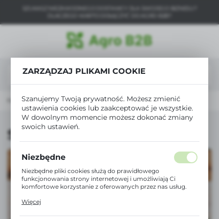
SZUKASZ NIEZAWODNEGO DOSTAWCY DLA SWOJEGO BIZNESU?
USTAWIENIA REGIONALNE
DLACZEGO WARTO DOŁĄCZYĆ DO AGRO B2B?
Lokalizacja
Polska
ZARZĄDZAJ PLIKAMI COOKIE
Język
polski
Szanujemy Twoją prywatność. Możesz zmienić
łówna
Ogrodnictwo
Narzędzia ręczne
Sadzarki
ustawienia cookies lub zaakceptować je wszystkie.
Waluta
W dowolnym momencie możesz dokonać zmiany
Polski złoty (PLN)
swoich ustawień.
Sadzarki
ZAPISZ
Niezbędne
Niezbędne pliki cookies służą do prawidłowego
funkcjonowania strony internetowej i umożliwiają Ci
komfortowe korzystanie z oferowanych przez nas usług.
Pliki cookies odpowiadają na podejmowane przez Ciebie
Więcej
działania w celu m.in. dostosowania Twoich ustawień
preferencji prywatności, logowania czy wypełniania