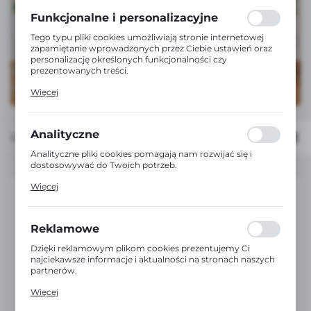
formularzy. Dzięki plikom cookies strona, z której
korzystasz, może działać bez zakłóceń.
Funkcjonalne i personalizacyjne
Tego typu pliki cookies umożliwiają stronie internetowej
zapamiętanie wprowadzonych przez Ciebie ustawień oraz
personalizację określonych funkcjonalności czy
prezentowanych treści.
Dzięki tym plikom cookies możemy zapewnić Ci większy
Więcej
komfort korzystania z funkcjonalności naszej strony
poprzez dopasowanie jej do Twoich indywidualnych
preferencji. Wyrażenie zgody na funkcjonalne i
personalizacyjne pliki cookies gwarantuje dostępność
Analityczne
Domyślnie
FILTRUJ
większej ilości funkcji na stronie.
Analityczne pliki cookies pomagają nam rozwijać się i
dostosowywać do Twoich potrzeb.
Cookies analityczne pozwalają na uzyskanie informacji w
Więcej
zakresie wykorzystywania witryny internetowej, miejsca
oraz częstotliwości, z jaką odwiedzane są nasze serwisy
www. Dane pozwalają nam na ocenę naszych serwisów
internetowych pod względem ich popularności wśród
Reklamowe
użytkowników. Zgromadzone informacje są przetwarzane
w formie zanonimizowanej. Wyrażenie zgody na
Dzięki reklamowym plikom cookies prezentujemy Ci
analityczne pliki cookies gwarantuje dostępność wszystkich
najciekawsze informacje i aktualności na stronach naszych
funkcjonalności.
partnerów.
Promocyjne pliki cookies służą do prezentowania Ci
Więcej
naszych komunikatów na podstawie analizy Twoich
upodobań oraz Twoich zwyczajów dotyczących