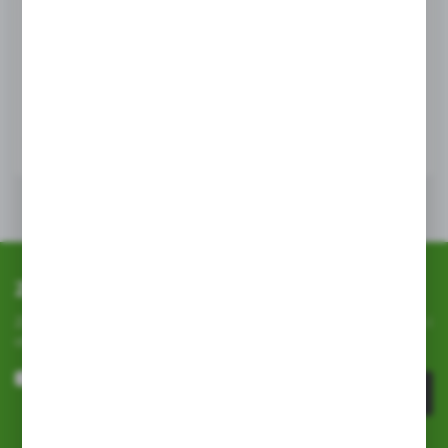
GRITE
CH-Grite ręcznik kuchenny XL new blossom 1szt
EAN:
4770023348774
WIĘCEJ
Zapisz się do newslettera
Zapisz się do newslettera na naszym sklepie internetowym i
otrzymuj
informacje o nowościach i promocjach.
ZAPISZ SIĘ
Wyrażam zgodę na otrzymywanie drogą elektroniczną na wskazany