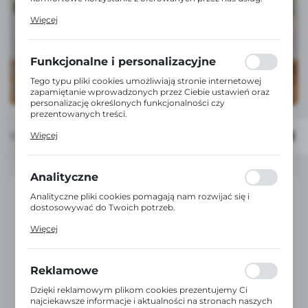
Pliki cookies odpowiadają na podejmowane przez Ciebie
Więcej
działania w celu m.in. dostosowania Twoich ustawień
preferencji prywatności, logowania czy wypełniania
formularzy. Dzięki plikom cookies strona, z której
korzystasz, może działać bez zakłóceń.
Funkcjonalne i personalizacyjne
Tego typu pliki cookies umożliwiają stronie internetowej
zapamiętanie wprowadzonych przez Ciebie ustawień oraz
personalizację określonych funkcjonalności czy
prezentowanych treści.
Dzięki tym plikom cookies możemy zapewnić Ci większy
Domyślnie
FILTRUJ
Więcej
komfort korzystania z funkcjonalności naszej strony
poprzez dopasowanie jej do Twoich indywidualnych
preferencji. Wyrażenie zgody na funkcjonalne i
personalizacyjne pliki cookies gwarantuje dostępność
Analityczne
większej ilości funkcji na stronie.
Analityczne pliki cookies pomagają nam rozwijać się i
dostosowywać do Twoich potrzeb.
Cookies analityczne pozwalają na uzyskanie informacji w
Więcej
zakresie wykorzystywania witryny internetowej, miejsca
oraz częstotliwości, z jaką odwiedzane są nasze serwisy
www. Dane pozwalają nam na ocenę naszych serwisów
internetowych pod względem ich popularności wśród
Reklamowe
użytkowników. Zgromadzone informacje są przetwarzane
w formie zanonimizowanej. Wyrażenie zgody na
Dzięki reklamowym plikom cookies prezentujemy Ci
analityczne pliki cookies gwarantuje dostępność wszystkich
najciekawsze informacje i aktualności na stronach naszych