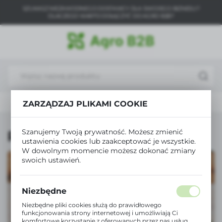
SZUKASZ NIEZAWODNEGO DOSTAWCY DLA SWOJEGO BIZNESU?
USTAWIENIA REGIONALNE
DLACZEGO WARTO DOŁĄCZYĆ DO AGRO B2B?
Lokalizacja
Polska
Język
polski
Akcesoria do prania i sprzątania
Ręczniki papierowe
ZARZĄDZAJ PLIKAMI COOKIE
Waluta
Polski złoty (PLN)
Szanujemy Twoją prywatność. Możesz zmienić
Ręczniki papierowe
ustawienia cookies lub zaakceptować je wszystkie.
W dowolnym momencie możesz dokonać zmiany
ZAPISZ
swoich ustawień.
Niezbędne
Niezbędne pliki cookies służą do prawidłowego
funkcjonowania strony internetowej i umożliwiają Ci
komfortowe korzystanie z oferowanych przez nas usług.