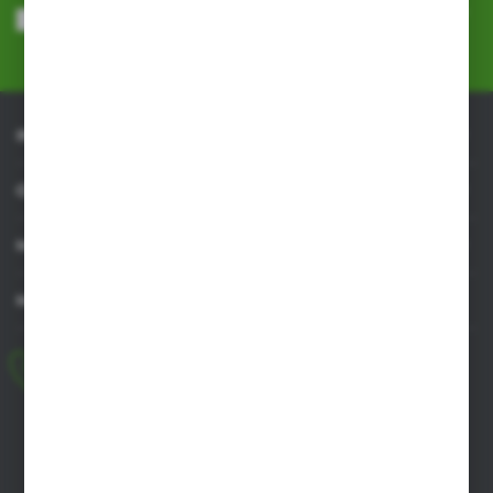
przeze mnie adres e-mail informacji dotyczących usług świadczonych
przez Administratora. Zgoda może zostać cofnięta w każdym czasie.
Polityka prywatności
*
INFORMACJE
OBSŁUGA KLIENTA
MOJE KONTO
MASZ PYTANIE
+48 518 032 955
pon.-pt. 8.00-17.00, sob. 8.00-13.00
biuro@agrob2b.pl
Płoniawy Bramura 21