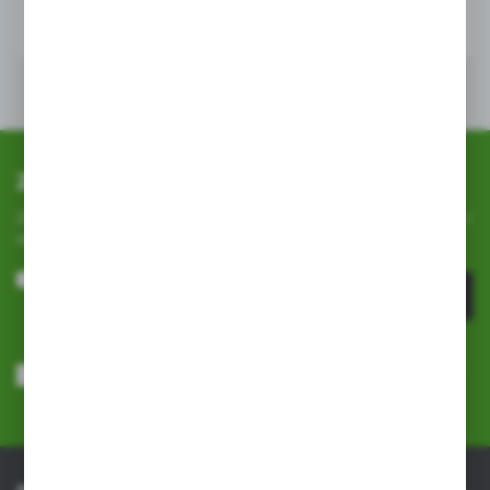
Zapisz się do newslettera
Zapisz się do newslettera na naszym sklepie internetowym i
otrzymuj
informacje o nowościach i promocjach.
ZAPISZ SIĘ
Wyrażam zgodę na otrzymywanie drogą elektroniczną na wskazany
przeze mnie adres e-mail informacji dotyczących usług świadczonych
przez Administratora. Zgoda może zostać cofnięta w każdym czasie.
Polityka prywatności
*