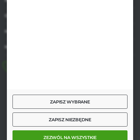
INFORMACJE
OBSŁUGA KLIENTA
MOJE KONTO
MASZ PYTANIE
+48 518 032 955
pon.-pt. 8.00-17.00, sob. 8.00-13.00
biuro@agrob2b.pl
Płoniawy Bramura 21
ZAPISZ WYBRANE
06-210 Płoniawy
FORMULARZ KONTAKTOWY
ZAPISZ NIEZBĘDNE
ZEZWÓL NA WSZYSTKIE