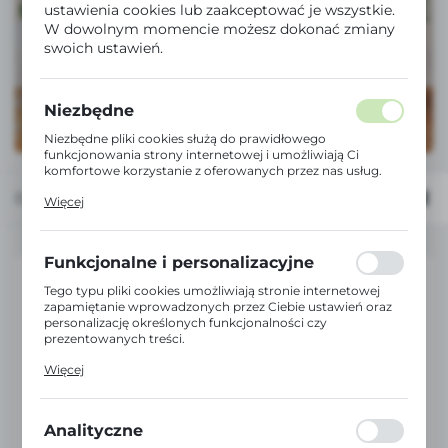
ustawienia cookies lub zaakceptować je wszystkie.
W dowolnym momencie możesz dokonać zmiany
swoich ustawień.
Niezbędne
Niezbędne pliki cookies służą do prawidłowego
funkcjonowania strony internetowej i umożliwiają Ci
komfortowe korzystanie z oferowanych przez nas usług.
Pliki cookies odpowiadają na podejmowane przez Ciebie
Domyślnie
FILTRUJ
Więcej
działania w celu m.in. dostosowania Twoich ustawień
preferencji prywatności, logowania czy wypełniania
formularzy. Dzięki plikom cookies strona, z której
korzystasz, może działać bez zakłóceń.
Funkcjonalne i personalizacyjne
Tego typu pliki cookies umożliwiają stronie internetowej
zapamiętanie wprowadzonych przez Ciebie ustawień oraz
personalizację określonych funkcjonalności czy
prezentowanych treści.
Dzięki tym plikom cookies możemy zapewnić Ci większy
Więcej
komfort korzystania z funkcjonalności naszej strony
poprzez dopasowanie jej do Twoich indywidualnych
preferencji. Wyrażenie zgody na funkcjonalne i
personalizacyjne pliki cookies gwarantuje dostępność
Analityczne
większej ilości funkcji na stronie.