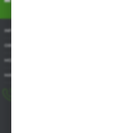
przez Administratora. Zgoda może zostać cofnięta w każdym czasie.
Polityka prywatności
*
INFORMACJE
OBSŁUGA KLIENTA
MOJE KONTO
MASZ PYTANIE
+48 518 032 955
pon.-pt. 8.00-17.00, sob. 8.00-13.00
biuro@agrob2b.pl
Płoniawy Bramura 21
06-210 Płoniawy