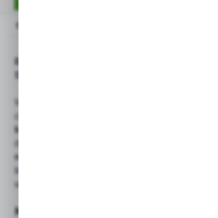
OPIS PRODUKTU
Opis produktu
BOLSIUS Wkład parafinowy RP4
SZEROKI (Wysoka stabilność)
Wysokiej jakości wkład do zniczy,
charakteryzujący się
szeroką i stabilną
konstrukcją
, idealnie dopasowaną
do
niskich, masywnych lampionów
nagrobnych
. Szeroki kształt zapewnia
lepszą stabilność i sprzyja równomiernemu
wypalaniu się wkładu.
Kluczowe właściwości