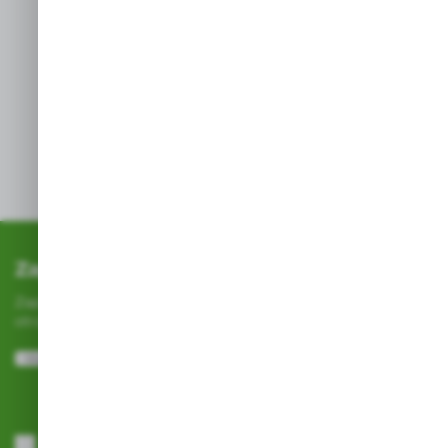
świec
i wkładów.
Stabilność: Szeroka
przewróceniem
.
podstawa chroni
lampion przed
Zapisz się do newslettera
Zapisz się do newslettera na naszym sklepie internetowym i
otrzymuj
informacje o nowościach i promocjach.
ZAPISZ SIĘ
Wyrażam zgodę na otrzymywanie drogą elektroniczną na wskazany
przeze mnie adres e-mail informacji dotyczących usług świadczonych