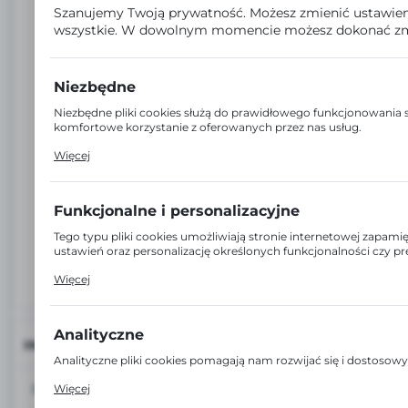
Szanujemy Twoją prywatność. Możesz zmienić ustawien
wszystkie. W dowolnym momencie możesz dokonać zm
Niezbędne
Niezbędne pliki cookies służą do prawidłowego funkcjonowania s
komfortowe korzystanie z oferowanych przez nas usług.
Pliki cookies odpowiadają na podejmowane przez Ciebie działan
Więcej
ustawień preferencji prywatności, logowania czy wypełniania form
której korzystasz, może działać bez zakłóceń.
Funkcjonalne i personalizacyjne
Tego typu pliki cookies umożliwiają stronie internetowej zapam
ustawień oraz personalizację określonych funkcjonalności czy p
Dzięki tym plikom cookies możemy zapewnić Ci większy komfort 
Więcej
strony poprzez dopasowanie jej do Twoich indywidualnych prefe
i personalizacyjne pliki cookies gwarantuje dostępność większej il
Analityczne
INFORMACJE
Analityczne pliki cookies pomagają nam rozwijać się i dostosow
Cookies analityczne pozwalają na uzyskanie informacji w zakres
EAN:
8717847177209
Więcej
miejsca oraz częstotliwości, z jaką odwiedzane są nasze serwi