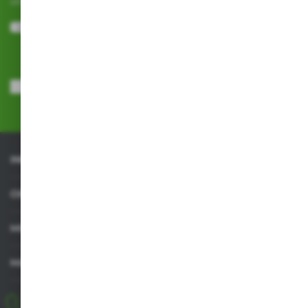
otrzymuj
informacje o nowościach i promocjach.
ZAPISZ SIĘ
Wyrażam zgodę na otrzymywanie drogą elektroniczną na wskazany
przeze mnie adres e-mail informacji dotyczących usług świadczonych
przez Administratora. Zgoda może zostać cofnięta w każdym czasie.
Polityka prywatności
*
INFORMACJE
OBSŁUGA KLIENTA
MOJE KONTO
MASZ PYTANIE
+48 518 032 955