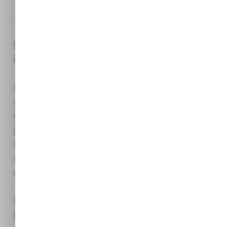
Opis produktu
Pergola Ogrodowa ROZSUWANA Zielona
(Zadaszenie Przesuwne)
Nowoczesna i funkcjonalna konstrukcja
ogrodowa, idealna do
zadaszenia tarasów
i stref wypoczynkowych
. Kluczową cechą
jest
rozsuwany dach
, który pozwala
na elastyczną kontrolę nad
nasłonecznieniem i ochronę przed lekkim
deszczem.
Kluczowe właściwości
i zastosowanie