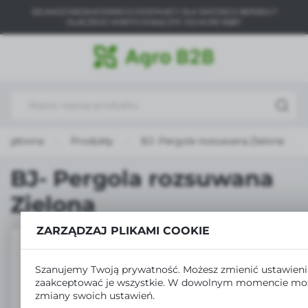
SZUKASZ NIEZAWODNEGO DOSTAWCY DLA SWOJEGO BIZNESU?
USTAWIENIA REGIONALNE
DLACZEGO WARTO DOŁĄCZYĆ DO AGRO B2B?
Lokalizacja
Polska
Język
polski
na główna
Produkty
BJ- Pergola rozsuwana Zielona
Waluta
Polski złoty (PLN)
BJ- Pergola rozsuwana
Zielona
ZAPISZ
ZARZĄDZAJ PLIKAMI COOKIE
Szanujemy Twoją prywatność. Możesz zmienić ustawieni
zaakceptować je wszystkie. W dowolnym momencie mo
zmiany swoich ustawień.