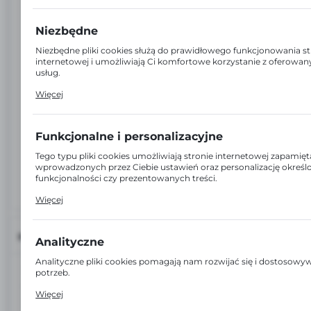
Niezbędne
Niezbędne pliki cookies służą do prawidłowego funkcjonowania s
internetowej i umożliwiają Ci komfortowe korzystanie z oferowan
usług.
Pliki cookies odpowiadają na podejmowane przez Ciebie działania 
Więcej
dostosowania Twoich ustawień preferencji prywatności, logowani
wypełniania formularzy. Dzięki plikom cookies strona, z której ko
działać bez zakłóceń.
Funkcjonalne i personalizacyjne
Tego typu pliki cookies umożliwiają stronie internetowej zapamięt
wprowadzonych przez Ciebie ustawień oraz personalizację okreś
funkcjonalności czy prezentowanych treści.
Dzięki tym plikom cookies możemy zapewnić Ci większy komfort 
Więcej
funkcjonalności naszej strony poprzez dopasowanie jej do Twoich
indywidualnych preferencji. Wyrażenie zgody na funkcjonalne i pe
pliki cookies gwarantuje dostępność większej ilości funkcji na stron
INFORMACJE
Analityczne
Analityczne pliki cookies pomagają nam rozwijać się i dostosow
EAN:
5900001003039
potrzeb.
Cookies analityczne pozwalają na uzyskanie informacji w zakresie
Więcej
wykorzystywania witryny internetowej, miejsca oraz częstotliwości
Kod:
17414
odwiedzane są nasze serwisy www. Dane pozwalają nam na ocen