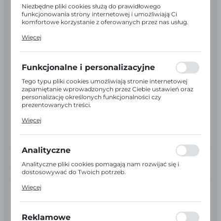
Niezbędne pliki cookies służą do prawidłowego
funkcjonowania strony internetowej i umożliwiają Ci
komfortowe korzystanie z oferowanych przez nas usług.
Pliki cookies odpowiadają na podejmowane przez Ciebie
Więcej
działania w celu m.in. dostosowania Twoich ustawień
preferencji prywatności, logowania czy wypełniania
formularzy. Dzięki plikom cookies strona, z której
korzystasz, może działać bez zakłóceń.
Funkcjonalne i personalizacyjne
Tego typu pliki cookies umożliwiają stronie internetowej
zapamiętanie wprowadzonych przez Ciebie ustawień oraz
personalizację określonych funkcjonalności czy
prezentowanych treści.
Dzięki tym plikom cookies możemy zapewnić Ci większy
Więcej
komfort korzystania z funkcjonalności naszej strony
poprzez dopasowanie jej do Twoich indywidualnych
preferencji. Wyrażenie zgody na funkcjonalne i
personalizacyjne pliki cookies gwarantuje dostępność
Analityczne
większej ilości funkcji na stronie.
Analityczne pliki cookies pomagają nam rozwijać się i
INFORMACJE
dostosowywać do Twoich potrzeb.
Cookies analityczne pozwalają na uzyskanie informacji w
Więcej
zakresie wykorzystywania witryny internetowej, miejsca
EAN:
5900001002957
oraz częstotliwości, z jaką odwiedzane są nasze serwisy
www. Dane pozwalają nam na ocenę naszych serwisów
internetowych pod względem ich popularności wśród
Kod:
17402
Reklamowe