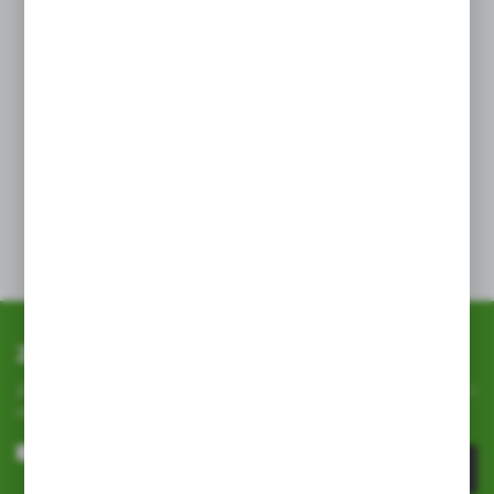
Uniwersalne zastosowanie
Płotek doskonale zastępuje drogie
i nietrwałe płotki czy też drewniane
palisady, które sprawiają problem
przy konserwacji, a ich odporność
na warunki atmosferyczne
pozostawia wiele do życzenia.
Zapisz się do newslettera
Zapisz się do newslettera na naszym sklepie internetowym i
otrzymuj
informacje o nowościach i promocjach.
ZAPISZ SIĘ