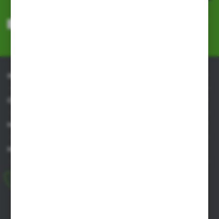
Wyrażam zgodę na otrzymywanie drogą elektroniczną na wskazany
przeze mnie adres e-mail informacji dotyczących usług świadczonych
przez Administratora. Zgoda może zostać cofnięta w każdym czasie.
Polityka prywatności
*
INFORMACJE
OBSŁUGA KLIENTA
MOJE KONTO
MASZ PYTANIE
+48 518 032 955
pon.-pt. 8.00-17.00, sob. 8.00-13.00
biuro@agrob2b.pl