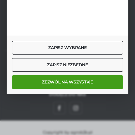
Płoniawy Bramura 21
06-210 Płoniawy
FORMULARZ KONTAKTOWY
ZAPISZ WYBRANE
SZYBKA DOSTAWA
ZAPISZ NIEZBĘDNE
ZEZWÓL NA WSZYSTKIE
DOŁĄCZ DO NAS
Copyright by agrob2b.pl