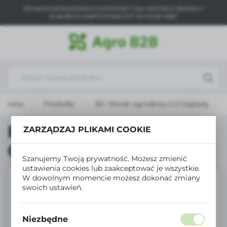
SZUKASZ NIEZAWODNEGO DOSTAWCY DLA SWOJEGO BIZNESU?
USTAWIENIA REGIONALNE
DLACZEGO WARTO DOŁĄCZYĆ DO AGRO B2B?
Lokalizacja
Polska
Język
polski
 główna
Produkty
BJ- Murek ogrodowy 2.2 Ceglasty
Waluta
Polski złoty (PLN)
BJ- Murek ogrodowy 2.2
ZARZĄDZAJ PLIKAMI COOKIE
Ceglasty
ZAPISZ
Szanujemy Twoją prywatność. Możesz zmienić
ustawienia cookies lub zaakceptować je wszystkie.
W dowolnym momencie możesz dokonać zmiany
swoich ustawień.
Niezbędne