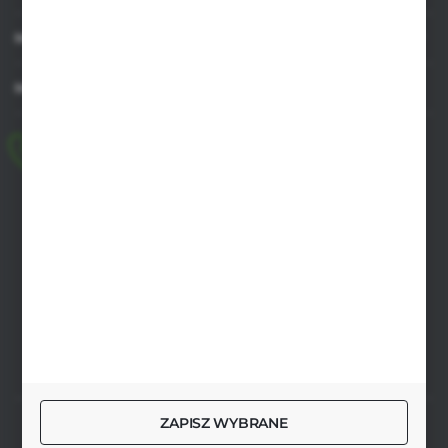
MOJE KONTO
MASZ PYTANIE
+48 518 032 955
pon.-pt. 8.00-17.00, sob. 8.00-13.00
biuro@agrob2b.pl
Płoniawy Bramura 21
06-210 Płoniawy
FORMULARZ KONTAKTOWY
ZAPISZ WYBRANE
SZYBKA DOSTAWA