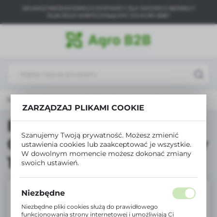
SZUKASZ NIEZAWODNEGO DOSTAWCY DLA SWOJEGO BIZNESU?
USTAWIENIA REGIONALNE
DLACZEGO WARTO DOŁĄCZYĆ DO AGRO B2B?
Lokalizacja
Polska
Język
polski
rodukty
Biopon płyn Roślliny Ozdobne na Okres Suszy 1L
ZARZĄDZAJ PLIKAMI COOKIE
Waluta
Polski złoty (PLN)
Biopon płyn Roślliny
Szanujemy Twoją prywatność. Możesz zmienić
Ozdobne na Okres Suszy
ustawienia cookies lub zaakceptować je wszystkie.
ZAPISZ
W dowolnym momencie możesz dokonać zmiany
1L
swoich ustawień.
Niezbędne
Niezbędne pliki cookies służą do prawidłowego
funkcjonowania strony internetowej i umożliwiają Ci