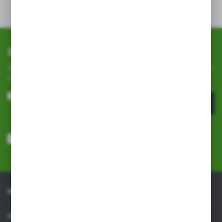
Stosować zgodnie z przeznaczeniem.
Zapisz się do newslettera
Zapisz się do newslettera na naszym sklepie internetowym i
otrzymuj
informacje o nowościach i promocjach.
ZAPISZ SIĘ
Wyrażam zgodę na otrzymywanie drogą elektroniczną na wskazany
przeze mnie adres e-mail informacji dotyczących usług świadczonych
przez Administratora. Zgoda może zostać cofnięta w każdym czasie.
Polityka prywatności
*
INFORMACJE
OBSŁUGA KLIENTA