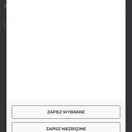
MASZ PYTANIE
+48 518 032 955
pon.-pt. 8.00-17.00, sob. 8.00-13.00
biuro@agrob2b.pl
Płoniawy Bramura 21
06-210 Płoniawy
FORMULARZ KONTAKTOWY
SZYBKA DOSTAWA
ZAPISZ WYBRANE
ZAPISZ NIEZBĘDNE