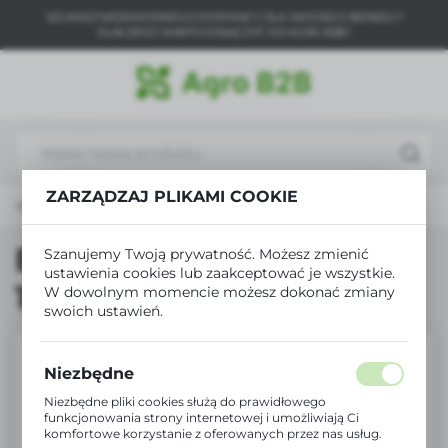
SZUKASZ NIEZAWODNEGO DOSTAWCY DLA SWOJEGO BIZNESU?
USTAWIENIA REGIONALNE
DLACZEGO WARTO DOŁĄCZYĆ DO AGRO B2B?
Lokalizacja
Polska
Język
polski
ZARZĄDZAJ PLIKAMI COOKIE
Strona główna
Produkty
Biopon płyn Pelargonia 1L
Waluta
Polski złoty (PLN)
Biopon płyn Pelargonia
Szanujemy Twoją prywatność. Możesz zmienić
ustawienia cookies lub zaakceptować je wszystkie.
1L
W dowolnym momencie możesz dokonać zmiany
ZAPISZ
swoich ustawień.
Niezbędne
Niezbędne pliki cookies służą do prawidłowego
funkcjonowania strony internetowej i umożliwiają Ci
komfortowe korzystanie z oferowanych przez nas usług.