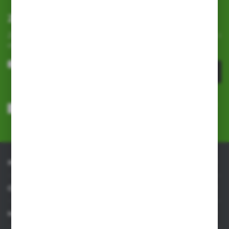
Zapisz się do newslettera
Zapisz się do newslettera na naszym sklepie internetowym i
otrzymuj
informacje o nowościach i promocjach.
ZAPISZ SIĘ
Wyrażam zgodę na otrzymywanie drogą elektroniczną na wskazany
przeze mnie adres e-mail informacji dotyczących usług świadczonych
przez Administratora. Zgoda może zostać cofnięta w każdym czasie.
Polityka prywatności
*
INFORMACJE
OBSŁUGA KLIENTA
MOJE KONTO