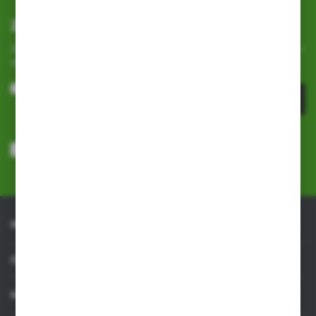
Zapisz się do newslettera
Zapisz się do newslettera na naszym sklepie internetowym i
otrzymuj
informacje o nowościach i promocjach.
ZAPISZ SIĘ
Wyrażam zgodę na otrzymywanie drogą elektroniczną na wskazany
przeze mnie adres e-mail informacji dotyczących usług świadczonych
przez Administratora. Zgoda może zostać cofnięta w każdym czasie.
Polityka prywatności
*
INFORMACJE
OBSŁUGA KLIENTA
MOJE KONTO