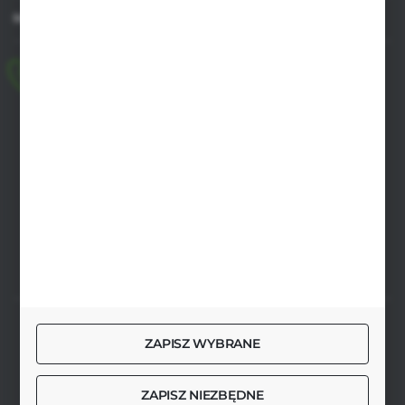
MASZ PYTANIE
+48 518 032 955
pon.-pt. 8.00-17.00, sob. 8.00-13.00
biuro@agrob2b.pl
Płoniawy Bramura 21
06-210 Płoniawy
FORMULARZ KONTAKTOWY
SZYBKA DOSTAWA
ZAPISZ WYBRANE
ZAPISZ NIEZBĘDNE