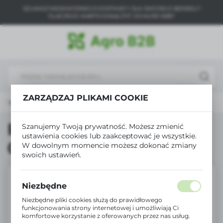
SZUKASZ NIEZAWODNEGO DOSTAWCY DLA SWOJEGO BIZNESU?
USTAWIENIA REGIONALNE
DLACZEGO WARTO DOŁĄCZYĆ DO AGRO B2B?
Lokalizacja
Polska
Język
polski
ZARZĄDZAJ PLIKAMI COOKIE
rona główna
Produkty
Biopon płyn Pelargonia 0.5L
Waluta
Polski złoty (PLN)
Biopon płyn Pelargonia
Szanujemy Twoją prywatność. Możesz zmienić
ustawienia cookies lub zaakceptować je wszystkie.
0.5L
W dowolnym momencie możesz dokonać zmiany
ZAPISZ
swoich ustawień.
Niezbędne
Niezbędne pliki cookies służą do prawidłowego
funkcjonowania strony internetowej i umożliwiają Ci
komfortowe korzystanie z oferowanych przez nas usług.