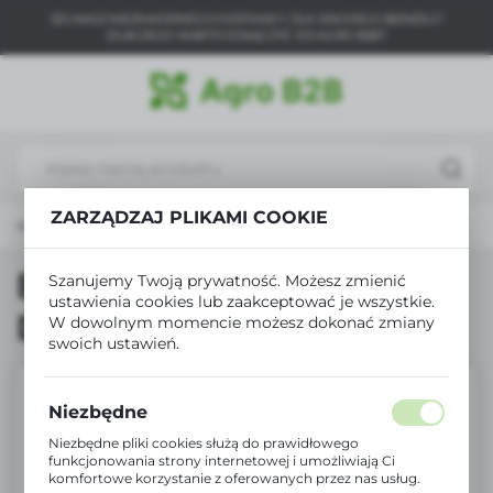
SZUKASZ NIEZAWODNEGO DOSTAWCY DLA SWOJEGO BIZNESU?
USTAWIENIA REGIONALNE
DLACZEGO WARTO DOŁĄCZYĆ DO AGRO B2B?
Lokalizacja
Polska
Język
polski
ZARZĄDZAJ PLIKAMI COOKIE
łówna
Produkty
Biopon płyn Rośliny Doniczkowe 1L
Waluta
Polski złoty (PLN)
Biopon płyn Rośliny
Szanujemy Twoją prywatność. Możesz zmienić
ustawienia cookies lub zaakceptować je wszystkie.
Doniczkowe 1L
W dowolnym momencie możesz dokonać zmiany
ZAPISZ
swoich ustawień.
Niezbędne
Niezbędne pliki cookies służą do prawidłowego
funkcjonowania strony internetowej i umożliwiają Ci
komfortowe korzystanie z oferowanych przez nas usług.