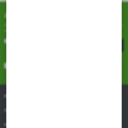
Zapisz się do newslettera
Zapisz się do newslettera na naszym sklepie internetowym i
otrzymuj
informacje o nowościach i promocjach.
ZAPISZ SIĘ
Wyrażam zgodę na otrzymywanie drogą elektroniczną na wskazany
przeze mnie adres e-mail informacji dotyczących usług świadczonych
przez Administratora. Zgoda może zostać cofnięta w każdym czasie.
Polityka prywatności
*
INFORMACJE
OBSŁUGA KLIENTA
MOJE KONTO