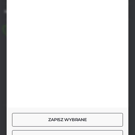
MASZ PYTANIE
+48 518 032 955
pon.-pt. 8.00-17.00, sob. 8.00-13.00
biuro@agrob2b.pl
Płoniawy Bramura 21
06-210 Płoniawy
FORMULARZ KONTAKTOWY
SZYBKA DOSTAWA
ZAPISZ WYBRANE