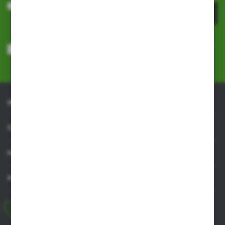
ZAPISZ SIĘ
Wyrażam zgodę na otrzymywanie drogą elektroniczną na wskazany
przeze mnie adres e-mail informacji dotyczących usług świadczonych
przez Administratora. Zgoda może zostać cofnięta w każdym czasie.
Polityka prywatności
*
INFORMACJE
OBSŁUGA KLIENTA
MOJE KONTO
MASZ PYTANIE
+48 518 032 955