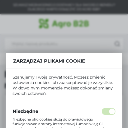
SZUKASZ NIEZAWODNEGO DOSTAWCY DLA SWOJEGO BIZNESU?
USTAWIENIA REGIONALNE
DLACZEGO WARTO DOŁĄCZYĆ DO AGRO B2B?
Lokalizacja
Polska
Język
polski
na
Produkty
Biopon pałeczki nawozowe Pelargonia
ZARZĄDZAJ PLIKAMI COOKIE
Waluta
Polski złoty (PLN)
Biopon pałeczki
Szanujemy Twoją prywatność. Możesz zmienić
nawozowe Pelargonia
ustawienia cookies lub zaakceptować je wszystkie.
W dowolnym momencie możesz dokonać zmiany
ZAPISZ
swoich ustawień.
Niezbędne
Niezbędne pliki cookies służą do prawidłowego
funkcjonowania strony internetowej i umożliwiają Ci