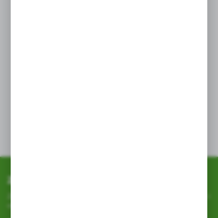
1. Zmierzyć średnicę donicy
2. Odpowiednią ilość pałeczek wcisnąć w ziemię
3. Podlewać roślinę regularnie
Ilość pałeczek należy dostosować do wielkości donicy
(średnicy):
do 12 cm – 1 pałeczkę
od 13 do 15 cm – 2 pałeczki
od 16 do 18 cm – 3 pałeczki
od 19 do 21 cm – 4 pałeczki
W skrzynkach balkonowych należy wcisnąć 1 pałeczkę
co 6 cm. W okresie zimowym (od listopada do lutego)
wystarczy zastosowanie połowy zalecanej dawki.
Zapisz się do newslettera
Zapisz się do newslettera na naszym sklepie internetowym i
otrzymuj
informacje o nowościach i promocjach.