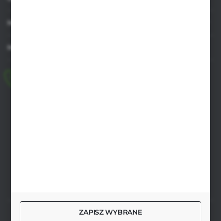
MOJE KONTO
MASZ PYTANIE
+48 518 032 955
pon.-pt. 8.00-17.00, sob. 8.00-13.00
biuro@agrob2b.pl
Płoniawy Bramura 21
06-210 Płoniawy
FORMULARZ KONTAKTOWY
ZAPISZ WYBRANE
SZYBKA DOSTAWA