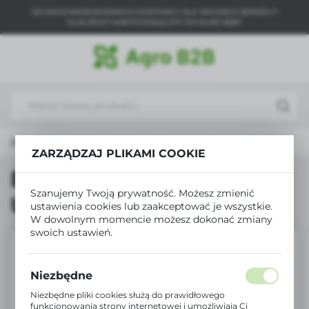
SZUKASZ NIEZAWODNEGO DOSTAWCY DLA SWOJEGO BIZNESU?
USTAWIENIA REGIONALNE
DLACZEGO WARTO DOŁĄCZYĆ DO AGRO B2B?
Lokalizacja
Polska
Język
polski
na główna
Produkty
Biopon nawóz Uniwersalny 1kg
Waluta
ZARZĄDZAJ PLIKAMI COOKIE
Polski złoty (PLN)
Biopon nawóz
Szanujemy Twoją prywatność. Możesz zmienić
Uniwersalny 1kg
ustawienia cookies lub zaakceptować je wszystkie.
ZAPISZ
W dowolnym momencie możesz dokonać zmiany
swoich ustawień.
Niezbędne
Niezbędne pliki cookies służą do prawidłowego
funkcjonowania strony internetowej i umożliwiają Ci