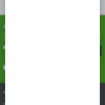
lub zniszczenie roślin.
Zapisz się do newslettera
Zapisz się do newslettera na naszym sklepie internetowym i
otrzymuj
informacje o nowościach i promocjach.
ZAPISZ SIĘ
Wyrażam zgodę na otrzymywanie drogą elektroniczną na wskazany
przeze mnie adres e-mail informacji dotyczących usług świadczonych
przez Administratora. Zgoda może zostać cofnięta w każdym czasie.
Polityka prywatności
*
INFORMACJE
OBSŁUGA KLIENTA