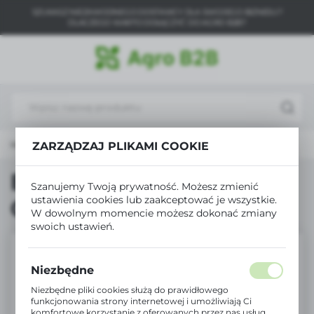
SZUKASZ NIEZAWODNEGO DOSTAWCY DLA SWOJEGO BIZNESU?
USTAWIENIA REGIONALNE
DLACZEGO WARTO DOŁĄCZYĆ DO AGRO B2B?
Lokalizacja
Polska
Język
polski
ówna
Produkty
Biopon nawóz Rośliny Cebulowe 1kg
ZARZĄDZAJ PLIKAMI COOKIE
Waluta
Polski złoty (PLN)
Biopon nawóz Rośliny
Szanujemy Twoją prywatność. Możesz zmienić
ustawienia cookies lub zaakceptować je wszystkie.
Cebulowe 1kg
W dowolnym momencie możesz dokonać zmiany
ZAPISZ
swoich ustawień.
Niezbędne
Niezbędne pliki cookies służą do prawidłowego
funkcjonowania strony internetowej i umożliwiają Ci
komfortowe korzystanie z oferowanych przez nas usług.