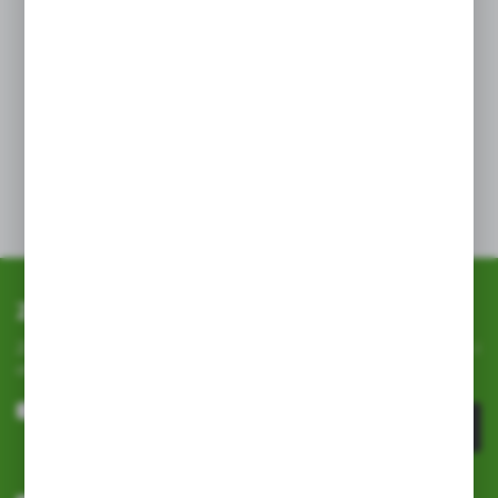
żonkile, lilie):
30 – 40g/m² – jesienią w trakcie sadzenia.
40 – 60g/m² – wczesną wiosną.
Nie należy przekraczać zalecanych dawek nawozu,
ponieważ mogłoby to spowodować uszkodzenie
lub zniszczenie roślin.
Zapisz się do newslettera
Zapisz się do newslettera na naszym sklepie internetowym i
otrzymuj
informacje o nowościach i promocjach.
ZAPISZ SIĘ
Wyrażam zgodę na otrzymywanie drogą elektroniczną na wskazany
przeze mnie adres e-mail informacji dotyczących usług świadczonych