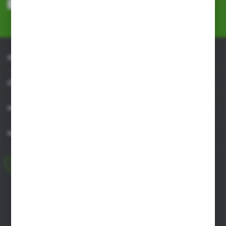
przez Administratora. Zgoda może zostać cofnięta w każdym czasie.
Polityka prywatności
*
INFORMACJE
OBSŁUGA KLIENTA
MOJE KONTO
MASZ PYTANIE
+48 518 032 955
pon.-pt. 8.00-17.00, sob. 8.00-13.00
biuro@agrob2b.pl
Płoniawy Bramura 21
06-210 Płoniawy