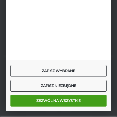
pon.-pt. 8.00-17.00, sob. 8.00-13.00
biuro@agrob2b.pl
Płoniawy Bramura 21
06-210 Płoniawy
FORMULARZ KONTAKTOWY
SZYBKA DOSTAWA
ZAPISZ WYBRANE
ZAPISZ NIEZBĘDNE
DOŁĄCZ DO NAS
ZEZWÓL NA WSZYSTKIE