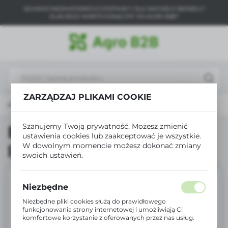
SZUKASZ NIEZAWODNEGO DOSTAWCY DLA SWOJEGO BIZNESU?
USTAWIENIA REGIONALNE
DLACZEGO WARTO DOŁĄCZYĆ DO AGRO B2B?
Lokalizacja
Polska
Język
polski
ZARZĄDZAJ PLIKAMI COOKIE
łówna
Produkty
Biopon nabłyszczacz do liści 750ml
Waluta
Polski złoty (PLN)
Szanujemy Twoją prywatność. Możesz zmienić
Biopon nabłyszczacz do
ustawienia cookies lub zaakceptować je wszystkie.
W dowolnym momencie możesz dokonać zmiany
liści 750ml
swoich ustawień.
ZAPISZ
Niezbędne
Niezbędne pliki cookies służą do prawidłowego
funkcjonowania strony internetowej i umożliwiają Ci
komfortowe korzystanie z oferowanych przez nas usług.