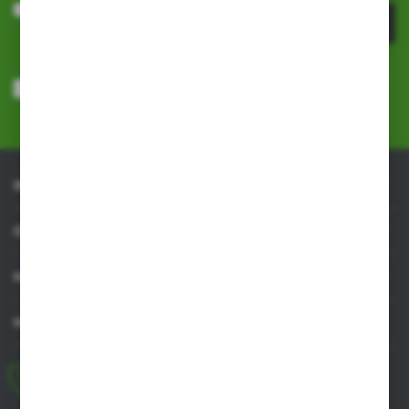
ZAPISZ SIĘ
Wyrażam zgodę na otrzymywanie drogą elektroniczną na wskazany
przeze mnie adres e-mail informacji dotyczących usług świadczonych
przez Administratora. Zgoda może zostać cofnięta w każdym czasie.
Polityka prywatności
*
INFORMACJE
OBSŁUGA KLIENTA
MOJE KONTO
MASZ PYTANIE
+48 518 032 955