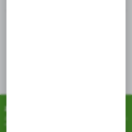
Opis produktu
Preparat polecany do pielęgnacji ozdobnych roślin
doniczkowych oraz upiększania bukietów i kompozycji
kwiatowych. Nadaje roślinom zdrowy połysk
i skutecznie zapobiega osiadaniu na nich kurzu.
Preparatu nie należy stosować na rośliny o delikatnych
lub owłosionych liściach, a także na kaktusy, sukulenty,
paprocie oraz rośliny doniczkowe w trakcie kwitnienia.
Przed użyciem wstrząsnąć. Spryskać wierzchnie części
liści z odległości około 35 cm. Na roślinach domowych
stosować raz w miesiącu.
Zapisz się do newslettera
Zapisz się do newslettera na naszym sklepie internetowym i
otrzymuj
informacje o nowościach i promocjach.