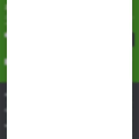
Zapisz się do newslettera
Zapisz się do newslettera na naszym sklepie internetowym i
otrzymuj
informacje o nowościach i promocjach.
ZAPISZ SIĘ
Wyrażam zgodę na otrzymywanie drogą elektroniczną na wskazany
przeze mnie adres e-mail informacji dotyczących usług świadczonych
przez Administratora. Zgoda może zostać cofnięta w każdym czasie.
Polityka prywatności
*
INFORMACJE
OBSŁUGA KLIENTA
MOJE KONTO