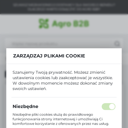
SZUKASZ NIEZAWODNEGO DOSTAWCY DLA SWOJEGO BIZNESU?
USTAWIENIA REGIONALNE
DLACZEGO WARTO DOŁĄCZYĆ DO AGRO B2B?
Lokalizacja
Polska
Język
polski
ZARZĄDZAJ PLIKAMI COOKIE
Strona główna
Produkty
Biopon hydrożel 10g
Waluta
Polski złoty (PLN)
Biopon hydrożel 10g
Szanujemy Twoją prywatność. Możesz zmienić
ustawienia cookies lub zaakceptować je wszystkie.
W dowolnym momencie możesz dokonać zmiany
ZAPISZ
swoich ustawień.
Niezbędne
Niezbędne pliki cookies służą do prawidłowego
funkcjonowania strony internetowej i umożliwiają Ci
komfortowe korzystanie z oferowanych przez nas usług.