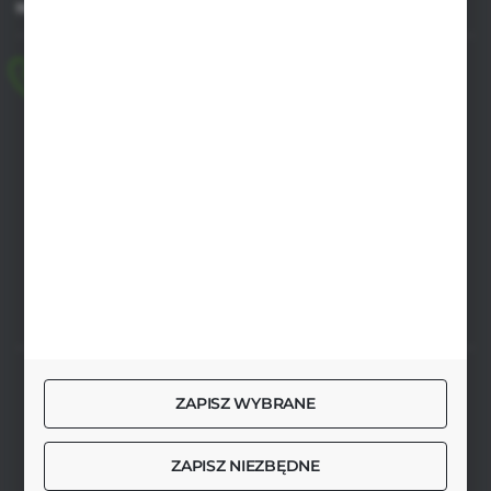
MASZ PYTANIE
+48 518 032 955
pon.-pt. 8.00-17.00, sob. 8.00-13.00
biuro@agrob2b.pl
Płoniawy Bramura 21
06-210 Płoniawy
FORMULARZ KONTAKTOWY
SZYBKA DOSTAWA
ZAPISZ WYBRANE
ZAPISZ NIEZBĘDNE