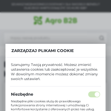
SZUKASZ NIEZAWODNEGO DOSTAWCY DLA SWOJEGO BIZNESU?
USTAWIENIA REGIONALNE
DLACZEGO WARTO DOŁĄCZYĆ DO AGRO B2B?
Lokalizacja
Polska
Język
polski
ZARZĄDZAJ PLIKAMI COOKIE
Produkty
Biopon eliksir Pogłębia Kolor 40ml x 36szt.
Waluta
Polski złoty (PLN)
Biopon eliksir Pogłębia
Szanujemy Twoją prywatność. Możesz zmienić
ustawienia cookies lub zaakceptować je wszystkie.
Kolor 40ml x 36szt.
W dowolnym momencie możesz dokonać zmiany
ZAPISZ
swoich ustawień.
Niezbędne
Niezbędne pliki cookies służą do prawidłowego
funkcjonowania strony internetowej i umożliwiają Ci
komfortowe korzystanie z oferowanych przez nas usług.