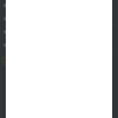
INFORMACJE
OBSŁUGA KLIENTA
MOJE KONTO
MASZ PYTANIE
+48 518 032 955
pon.-pt. 8.00-17.00, sob. 8.00-13.00
biuro@agrob2b.pl
Płoniawy Bramura 21
06-210 Płoniawy
FORMULARZ KONTAKTOWY