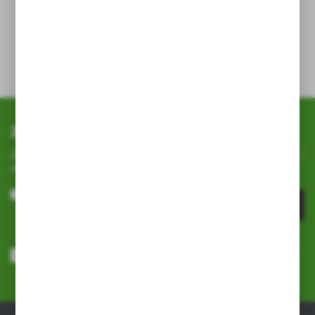
opróżnienia . Przy systematycznym podlewaniu eliksir
będzie działał do 4 tygodni, mimo że preparat spłynie
do podłoża dużo szybciej.
Zapisz się do newslettera
Zapisz się do newslettera na naszym sklepie internetowym i
otrzymuj
informacje o nowościach i promocjach.
ZAPISZ SIĘ
Wyrażam zgodę na otrzymywanie drogą elektroniczną na wskazany
przeze mnie adres e-mail informacji dotyczących usług świadczonych
przez Administratora. Zgoda może zostać cofnięta w każdym czasie.
Polityka prywatności
*