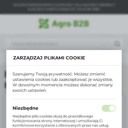
SZUKASZ NIEZAWODNEGO DOSTAWCY DLA SWOJEGO BIZNESU?
USTAWIENIA REGIONALNE
DLACZEGO WARTO DOŁĄCZYĆ DO AGRO B2B?
Lokalizacja
Polska
Język
polski
ZARZĄDZAJ PLIKAMI COOKIE
Produkty
Biopon eliksir Pogłębia Kolor 35ml x 36szt.
Waluta
Polski złoty (PLN)
Biopon eliksir Pogłębia
Szanujemy Twoją prywatność. Możesz zmienić
ustawienia cookies lub zaakceptować je wszystkie.
Kolor 35ml x 36szt.
W dowolnym momencie możesz dokonać zmiany
ZAPISZ
swoich ustawień.
Niezbędne
Niezbędne pliki cookies służą do prawidłowego
funkcjonowania strony internetowej i umożliwiają Ci
komfortowe korzystanie z oferowanych przez nas usług.