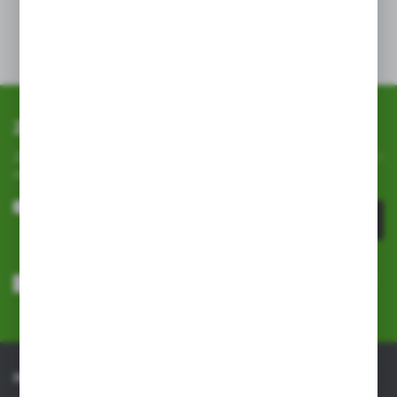
opróżnienia . Przy systematycznym podlewaniu eliksir
będzie działał do 4 tygodni, mimo że preparat spłynie
do podłoża dużo szybciej.
Zapisz się do newslettera
Zapisz się do newslettera na naszym sklepie internetowym i
otrzymuj
informacje o nowościach i promocjach.
ZAPISZ SIĘ
Wyrażam zgodę na otrzymywanie drogą elektroniczną na wskazany
przeze mnie adres e-mail informacji dotyczących usług świadczonych
przez Administratora. Zgoda może zostać cofnięta w każdym czasie.
Polityka prywatności
*
INFORMACJE