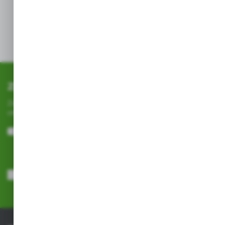
się zbyt
wcześnie.
Zapisz się do newslettera
Zapisz się do newslettera na naszym sklepie internetowym i
otrzymuj
informacje o nowościach i promocjach.
ZAPISZ SIĘ
Wyrażam zgodę na otrzymywanie drogą elektroniczną na wskazany
przeze mnie adres e-mail informacji dotyczących usług świadczonych
przez Administratora. Zgoda może zostać cofnięta w każdym czasie.
Polityka prywatności
*