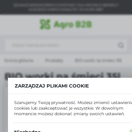
SZUKASZ NIEZAWODNEGO DOSTAWCY DLA SWOJEGO BIZNESU?
USTAWIENIA REGIONALNE
DLACZEGO WARTO DOŁĄCZYĆ DO AGRO B2B?
Lokalizacja
Polska
Język
polski
Strona główna
Produkty
BIO worki na śmieci 35l
Waluta
Polski złoty (PLN)
BIO worki na śmieci 35l
ZARZĄDZAJ PLIKAMI COOKIE
ZAPISZ
Szanujemy Twoją prywatność. Możesz zmienić ustawieni
cookies lub zaakceptować je wszystkie. W dowolnym
momencie możesz dokonać zmiany swoich ustawień.