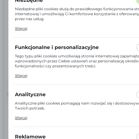
Niezbędne
Niezbędne pliki cookies służą do prawidłowego funkcjonowania st
internetowej i umożliwiają Ci komfortowe korzystanie z oferowan
przez nas usług.
Pliki cookies odpowiadają na podejmowane przez Ciebie działania 
Więcej
m.in. dostosowania Twoich ustawień preferencji prywatności, log
czy wypełniania formularzy. Dzięki plikom cookies strona, z której
korzystasz, może działać bez zakłóceń.
Funkcjonalne i personalizacyjne
Tego typu pliki cookies umożliwiają stronie internetowej zapamięt
wprowadzonych przez Ciebie ustawień oraz personalizację określ
funkcjonalności czy prezentowanych treści.
Dzięki tym plikom cookies możemy zapewnić Ci większy komfort
Więcej
korzystania z funkcjonalności naszej strony poprzez dopasowanie j
Twoich indywidualnych preferencji. Wyrażenie zgody na funkcjonal
personalizacyjne pliki cookies gwarantuje dostępność większej iloś
funkcji na stronie.
INFORMACJE
Analityczne
Analityczne pliki cookies pomagają nam rozwijać się i dostosowy
Twoich potrzeb.
EAN:
5907610297217
Cookies analityczne pozwalają na uzyskanie informacji w zakresie
Więcej
wykorzystywania witryny internetowej, miejsca oraz częstotliwości
Kod:
99999170243502
jaką odwiedzane są nasze serwisy www. Dane pozwalają nam na 
naszych serwisów internetowych pod względem ich popularności
użytkowników. Zgromadzone informacje są przetwarzane w form
Reklamowe
Jednostka miary: