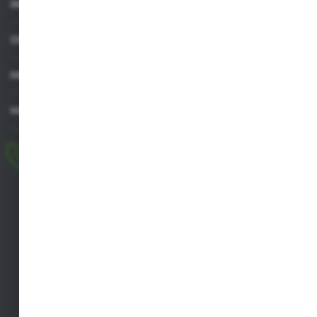
INFORMACJE
OBSŁUGA KLIENTA
MOJE KONTO
MASZ PYTANIE
+48 518 032 955
pon.-pt. 8.00-17.00, sob. 8.00-13.00
biuro@agrob2b.pl
Płoniawy Bramura 21
06-210 Płoniawy
FORMULARZ KONTAKTOWY