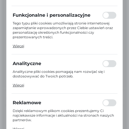
preferencji prywatności, logowania czy wypełniania
formularzy. Dzięki plikom cookies strona, z której
korzystasz, może działać bez zakłóceń.
Funkcjonalne i personalizacyjne
Tego typu pliki cookies umożliwiają stronie internetowej
zapamiętanie wprowadzonych przez Ciebie ustawień oraz
personalizację określonych funkcjonalności czy
prezentowanych treści.
Dzięki tym plikom cookies możemy zapewnić Ci większy
Więcej
komfort korzystania z funkcjonalności naszej strony
poprzez dopasowanie jej do Twoich indywidualnych
preferencji. Wyrażenie zgody na funkcjonalne i
personalizacyjne pliki cookies gwarantuje dostępność
Analityczne
większej ilości funkcji na stronie.
Analityczne pliki cookies pomagają nam rozwijać się i
dostosowywać do Twoich potrzeb.
Cookies analityczne pozwalają na uzyskanie informacji w
Więcej
zakresie wykorzystywania witryny internetowej, miejsca
oraz częstotliwości, z jaką odwiedzane są nasze serwisy
www. Dane pozwalają nam na ocenę naszych serwisów
INFORMACJE
internetowych pod względem ich popularności wśród
Reklamowe
użytkowników. Zgromadzone informacje są przetwarzane
w formie zanonimizowanej. Wyrażenie zgody na
Dzięki reklamowym plikom cookies prezentujemy Ci
EAN:
5908258870886
analityczne pliki cookies gwarantuje dostępność wszystkich
najciekawsze informacje i aktualności na stronach naszych
funkcjonalności.
partnerów.
Kod:
99999170243508
Promocyjne pliki cookies służą do prezentowania Ci
Więcej