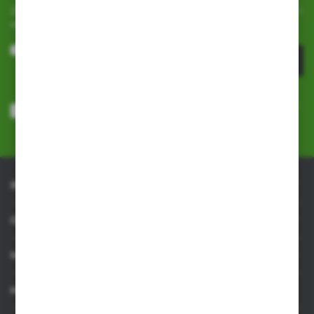
Zapisz się do newslettera na naszym sklepie internetowym i
otrzymuj
informacje o nowościach i promocjach.
ZAPISZ SIĘ
Wyrażam zgodę na otrzymywanie drogą elektroniczną na wskazany
przeze mnie adres e-mail informacji dotyczących usług świadczonych
przez Administratora. Zgoda może zostać cofnięta w każdym czasie.
Polityka prywatności
*
INFORMACJE
OBSŁUGA KLIENTA
MOJE KONTO
MASZ PYTANIE