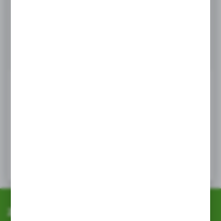
Masz pytanie
+48 518 032 955
Zapraszamy pn. - pt. : 08.00-17.00, sob 8:00-13.00
info@agrob2b.pl
Ceny produktów oraz dodatkowe informacje
widoczne po rejestracji i logowaniu
LOGOWANIE / REJESTRACJA
Zapisz się do newslettera