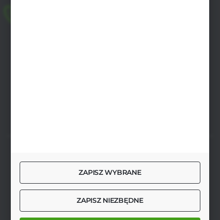
+48 518 032 955
pon.-pt. 8.00-17.00, sob. 8.00-13.00
biuro@agrob2b.pl
Płoniawy Bramura 21
06-210 Płoniawy
FORMULARZ KONTAKTOWY
SZYBKA DOSTAWA
ZAPISZ WYBRANE
ZAPISZ NIEZBĘDNE
DOŁĄCZ DO NAS