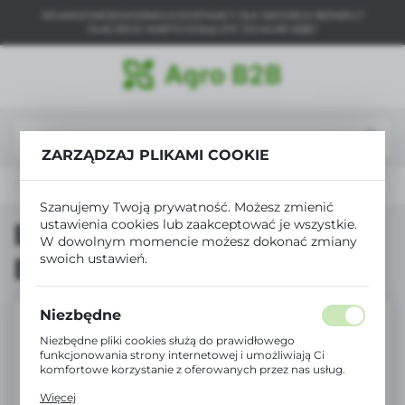
SZUKASZ NIEZAWODNEGO DOSTAWCY DLA SWOJEGO BIZNESU?
USTAWIENIA REGIONALNE
DLACZEGO WARTO DOŁĄCZYĆ DO AGRO B2B?
Lokalizacja
Polska
Język
ZARZĄDZAJ PLIKAMI COOKIE
polski
Produkty
BIO reklamówka BIOTKA 25x48cm 12mu
Waluta
Szanujemy Twoją prywatność. Możesz zmienić
Polski złoty (PLN)
ustawienia cookies lub zaakceptować je wszystkie.
BIO reklamówka
W dowolnym momencie możesz dokonać zmiany
swoich ustawień.
BIOTKA 25x48cm 12mu
ZAPISZ
Niezbędne
Niezbędne pliki cookies służą do prawidłowego
funkcjonowania strony internetowej i umożliwiają Ci
komfortowe korzystanie z oferowanych przez nas usług.
Pliki cookies odpowiadają na podejmowane przez Ciebie
Więcej
działania w celu m.in. dostosowania Twoich ustawień