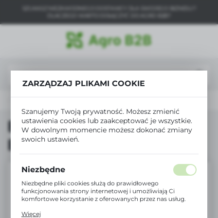
SZUKASZ NIEZAWODNEGO DOSTAWCY DLA SWOJEGO BIZNESU?
USTAWIENIA REGIONALNE
DLACZEGO WARTO DOŁĄCZYĆ DO AGRO B2B?
Lokalizacja
Polska
Język
ZARZĄDZAJ PLIKAMI COOKIE
polski
Produkty
BIO reklamówka BIOTKA 14x53cm 14mu
Waluta
Szanujemy Twoją prywatność. Możesz zmienić
Polski złoty (PLN)
ustawienia cookies lub zaakceptować je wszystkie.
BIO reklamówka
W dowolnym momencie możesz dokonać zmiany
swoich ustawień.
BIOTKA 14x53cm 14mu
ZAPISZ
Niezbędne
Niezbędne pliki cookies służą do prawidłowego
funkcjonowania strony internetowej i umożliwiają Ci
komfortowe korzystanie z oferowanych przez nas usług.
Pliki cookies odpowiadają na podejmowane przez Ciebie
Więcej
działania w celu m.in. dostosowania Twoich ustawień