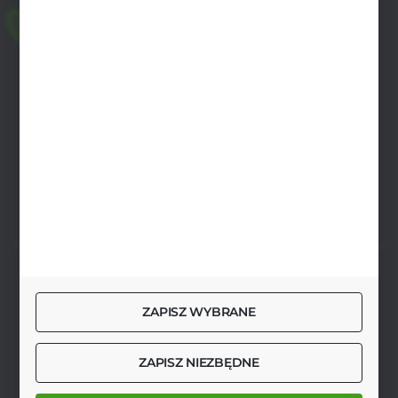
+48 518 032 955
pon.-pt. 8.00-17.00, sob. 8.00-13.00
biuro@agrob2b.pl
Płoniawy Bramura 21
06-210 Płoniawy
FORMULARZ KONTAKTOWY
SZYBKA DOSTAWA
ZAPISZ WYBRANE
ZAPISZ NIEZBĘDNE
DOŁĄCZ DO NAS