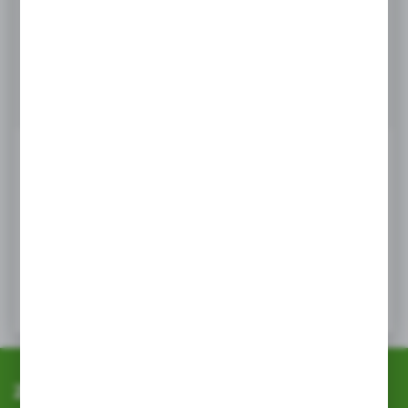
Masz pytanie
+48 518 032 955
Zapraszamy pn. - pt. : 08.00-17.00, sob 8:00-13.00
info@agrob2b.pl
Ceny produktów oraz dodatkowe informacje
widoczne po rejestracji i logowaniu
LOGOWANIE / REJESTRACJA
Zapisz się do newslettera