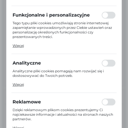
preferencji prywatności, logowania czy wypełniania
formularzy. Dzięki plikom cookies strona, z której
korzystasz, może działać bez zakłóceń.
Funkcjonalne i personalizacyjne
Tego typu pliki cookies umożliwiają stronie internetowej
zapamiętanie wprowadzonych przez Ciebie ustawień oraz
personalizację określonych funkcjonalności czy
prezentowanych treści.
Dzięki tym plikom cookies możemy zapewnić Ci większy
Więcej
komfort korzystania z funkcjonalności naszej strony
poprzez dopasowanie jej do Twoich indywidualnych
preferencji. Wyrażenie zgody na funkcjonalne i
personalizacyjne pliki cookies gwarantuje dostępność
Analityczne
większej ilości funkcji na stronie.
Analityczne pliki cookies pomagają nam rozwijać się i
dostosowywać do Twoich potrzeb.
Cookies analityczne pozwalają na uzyskanie informacji w
Więcej
zakresie wykorzystywania witryny internetowej, miejsca
oraz częstotliwości, z jaką odwiedzane są nasze serwisy
www. Dane pozwalają nam na ocenę naszych serwisów
INFORMACJE
internetowych pod względem ich popularności wśród
Reklamowe
użytkowników. Zgromadzone informacje są przetwarzane
w formie zanonimizowanej. Wyrażenie zgody na
Dzięki reklamowym plikom cookies prezentujemy Ci
EAN:
5907610297125
analityczne pliki cookies gwarantuje dostępność wszystkich
najciekawsze informacje i aktualności na stronach naszych
funkcjonalności.
partnerów.
Kod:
99999170244705
Promocyjne pliki cookies służą do prezentowania Ci
Więcej