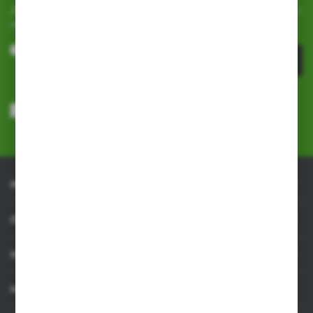
Zapisz się do newslettera na naszym sklepie internetowym i
otrzymuj
informacje o nowościach i promocjach.
ZAPISZ SIĘ
Wyrażam zgodę na otrzymywanie drogą elektroniczną na wskazany
przeze mnie adres e-mail informacji dotyczących usług świadczonych
przez Administratora. Zgoda może zostać cofnięta w każdym czasie.
Polityka prywatności
*
INFORMACJE
OBSŁUGA KLIENTA
MOJE KONTO
MASZ PYTANIE