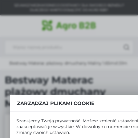
SZUKASZ NIEZAWODNEGO DOSTAWCY DLA SWOJEGO BIZNESU?
USTAWIENIA REGIONALNE
DLACZEGO WARTO DOŁĄCZYĆ DO AGRO B2B?
Lokalizacja
Polska
Język
polski
Bestway Materac plażowy dmuchany Maliny 1.65mx1.51m
Waluta
Polski złoty (PLN)
Bestway Materac
plażowy dmuchany
ZAPISZ
Maliny 1.65mx1.51m
ZARZĄDZAJ PLIKAMI COOKIE
Szanujemy Twoją prywatność. Możesz zmienić ustawieni
zaakceptować je wszystkie. W dowolnym momencie mo
zmiany swoich ustawień.