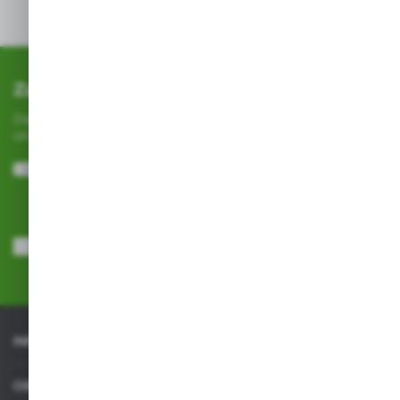
Zapisz się do newslettera
Zapisz się do newslettera na naszym sklepie internetowym i
otrzymuj
informacje o nowościach i promocjach.
ZAPISZ SIĘ
Wyrażam zgodę na otrzymywanie drogą elektroniczną na wskazany
przeze mnie adres e-mail informacji dotyczących usług świadczonych
przez Administratora. Zgoda może zostać cofnięta w każdym czasie.
Polityka prywatności
*
INFORMACJE
OBSŁUGA KLIENTA