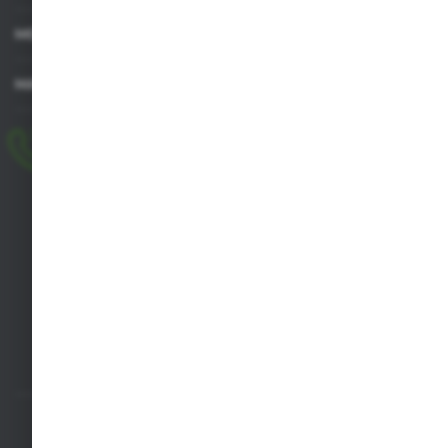
MOJE KONTO
MASZ PYTANIE
+48 518 032 955
pon.-pt. 8.00-17.00, sob. 8.00-13.00
biuro@agrob2b.pl
Płoniawy Bramura 21
06-210 Płoniawy
FORMULARZ KONTAKTOWY
SZYBKA DOSTAWA