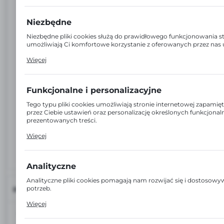
Niezbędne
Niezbędne pliki cookies służą do prawidłowego funkcjonowania st
umożliwiają Ci komfortowe korzystanie z oferowanych przez nas 
Pliki cookies odpowiadają na podejmowane przez Ciebie działania
Więcej
dostosowania Twoich ustawień preferencji prywatności, logowani
formularzy. Dzięki plikom cookies strona, z której korzystasz, moż
Funkcjonalne i personalizacyjne
Tego typu pliki cookies umożliwiają stronie internetowej zapam
przez Ciebie ustawień oraz personalizację określonych funkcjonal
prezentowanych treści.
Dzięki tym plikom cookies możemy zapewnić Ci większy komfort 
Więcej
funkcjonalności naszej strony poprzez dopasowanie jej do Twoic
preferencji. Wyrażenie zgody na funkcjonalne i personalizacyjne pl
gwarantuje dostępność większej ilości funkcji na stronie.
Analityczne
Analityczne pliki cookies pomagają nam rozwijać się i dostosow
potrzeb.
INFORMACJE
Cookies analityczne pozwalają na uzyskanie informacji w zakresi
Więcej
witryny internetowej, miejsca oraz częstotliwości, z jaką odwiedz
EAN:
6942138976700
www. Dane pozwalają nam na ocenę naszych serwisów interne
ich popularności wśród użytkowników. Zgromadzone informacje