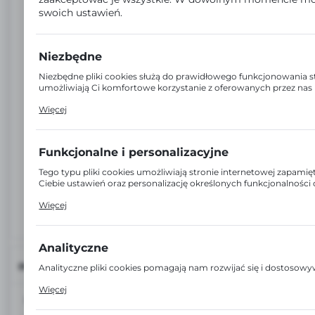
swoich ustawień.
Niezbędne
Niezbędne pliki cookies służą do prawidłowego funkcjonowania st
umożliwiają Ci komfortowe korzystanie z oferowanych przez nas 
Pliki cookies odpowiadają na podejmowane przez Ciebie działani
Więcej
Twoich ustawień preferencji prywatności, logowania czy wypełnia
plikom cookies strona, z której korzystasz, może działać bez zakłó
Funkcjonalne i personalizacyjne
Tego typu pliki cookies umożliwiają stronie internetowej zapam
Ciebie ustawień oraz personalizację określonych funkcjonalności
Dzięki tym plikom cookies możemy zapewnić Ci większy komfort 
Więcej
funkcjonalności naszej strony poprzez dopasowanie jej do Twoich
Wyrażenie zgody na funkcjonalne i personalizacyjne pliki cookie
większej ilości funkcji na stronie.
Analityczne
INFORMACJE
Analityczne pliki cookies pomagają nam rozwijać się i dostosow
Cookies analityczne pozwalają na uzyskanie informacji w zakresi
Więcej
internetowej, miejsca oraz częstotliwości, z jaką odwiedzane są
EAN:
6942138900170
pozwalają nam na ocenę naszych serwisów internetowych pod w