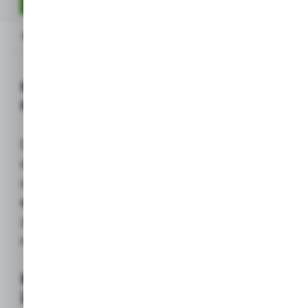
OPIS PRODUKTU
Opis produktu
BESTWAY Koło/Materac dmuchany
PODWÓJNY 188 x 117 cm (2-osobowy)
Duży, przestronny materac/pływak
dmuchany, zaprojektowany z myślą
o
komfortowym relaksie dla dwóch
osób
. Stabilna i wytrzymała konstrukcja
zapewnia bezpieczny wypoczynek
na wodzie.
Kluczowe właściwości
i zastosowanie