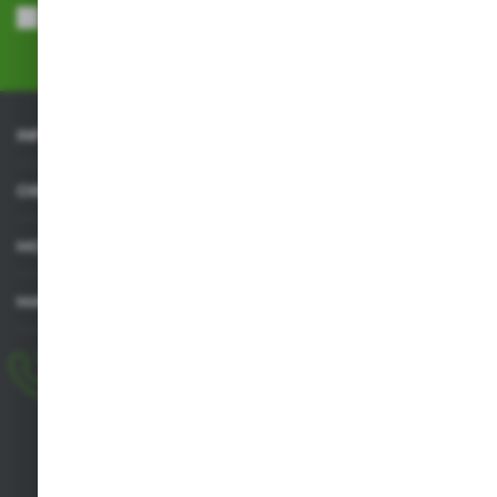
przeze mnie adres e-mail informacji dotyczących usług świadczonych
przez Administratora. Zgoda może zostać cofnięta w każdym czasie.
Polityka prywatności
*
INFORMACJE
OBSŁUGA KLIENTA
MOJE KONTO
MASZ PYTANIE
+48 518 032 955
pon.-pt. 8.00-17.00, sob. 8.00-13.00
biuro@agrob2b.pl
Płoniawy Bramura 21