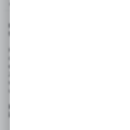
Opis produktu
BESTWAY Koło plażowe dmuchane śr.
56 cm (Dla dzieci)
Kompaktowe koło dmuchane, idealne
do
bezpiecznej zabawy i nauki
oswajania się z wodą
dla najmłodszych.
Ze względu na niewielką średnicę jest łatwe
w transporcie i szybkie w przygotowaniu do
użycia.
Kluczowe właściwości
i zastosowanie
Wymiary: Niewielka
56
– zapewnia