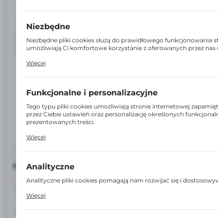
Niezbędne
Niezbędne pliki cookies służą do prawidłowego funkcjonowania st
umożliwiają Ci komfortowe korzystanie z oferowanych przez nas 
Pliki cookies odpowiadają na podejmowane przez Ciebie działania
Więcej
dostosowania Twoich ustawień preferencji prywatności, logowan
formularzy. Dzięki plikom cookies strona, z której korzystasz, moż
Funkcjonalne i personalizacyjne
Tego typu pliki cookies umożliwiają stronie internetowej zapam
przez Ciebie ustawień oraz personalizację określonych funkcjonal
prezentowanych treści.
Dzięki tym plikom cookies możemy zapewnić Ci większy komfort 
Więcej
funkcjonalności naszej strony poprzez dopasowanie jej do Twoic
preferencji. Wyrażenie zgody na funkcjonalne i personalizacyjne p
dostępność większej ilości funkcji na stronie.
INFORMACJE
Analityczne
Analityczne pliki cookies pomagają nam rozwijać się i dostosow
EAN:
6942138949759
Cookies analityczne pozwalają na uzyskanie informacji w zakresi
Więcej
witryny internetowej, miejsca oraz częstotliwości, z jaką odwiedz
www. Dane pozwalają nam na ocenę naszych serwisów internet
Kod:
99999170243196
popularności wśród użytkowników. Zgromadzone informacje są 