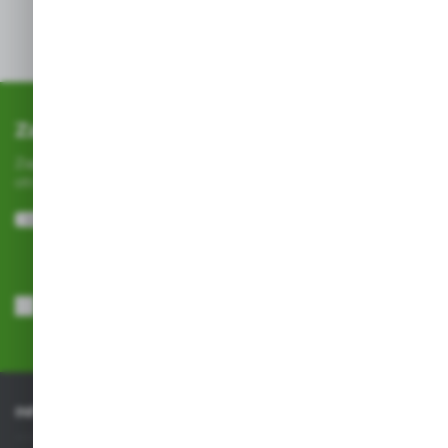
wzorów
Zapisz się do newslettera
Zapisz się do newslettera na naszym sklepie internetowym i
otrzymuj
informacje o nowościach i promocjach.
ZAPISZ SIĘ
Wyrażam zgodę na otrzymywanie drogą elektroniczną na wskazany
przeze mnie adres e-mail informacji dotyczących usług świadczonych
przez Administratora. Zgoda może zostać cofnięta w każdym czasie.
Polityka prywatności
*
INFORMACJE