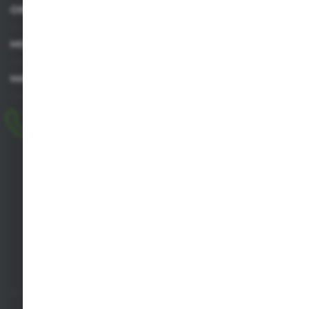
OBSŁUGA KLIENTA
MOJE KONTO
MASZ PYTANIE
+48 518 032 955
pon.-pt. 8.00-17.00, sob. 8.00-13.00
biuro@agrob2b.pl
Płoniawy Bramura 21
06-210 Płoniawy
FORMULARZ KONTAKTOWY