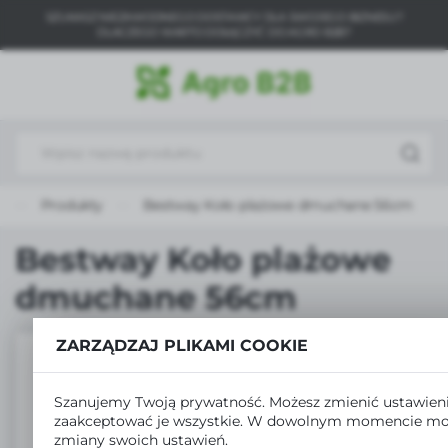
SZUKASZ NIEZAWODNEGO DOSTAWCY DLA SWOJEGO BIZNESU?
USTAWIENIA REGIONALNE
DLACZEGO WARTO DOŁĄCZYĆ DO AGRO B2B?
Lokalizacja
Polska
Język
polski
a
Produkty
Bestway Koło plażowe dmuchane 56cm
Waluta
Polski złoty (PLN)
Bestway Koło plażowe
dmuchane 56cm
ZAPISZ
ZARZĄDZAJ PLIKAMI COOKIE
Szanujemy Twoją prywatność. Możesz zmienić ustawieni
zaakceptować je wszystkie. W dowolnym momencie mo
zmiany swoich ustawień.