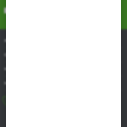
Wyrażam zgodę na otrzymywanie drogą elektroniczną na wskazany
przeze mnie adres e-mail informacji dotyczących usług świadczonych
przez Administratora. Zgoda może zostać cofnięta w każdym czasie.
Polityka prywatności
*
INFORMACJE
OBSŁUGA KLIENTA
MOJE KONTO
MASZ PYTANIE
+48 518 032 955
pon.-pt. 8.00-17.00, sob. 8.00-13.00
biuro@agrob2b.pl