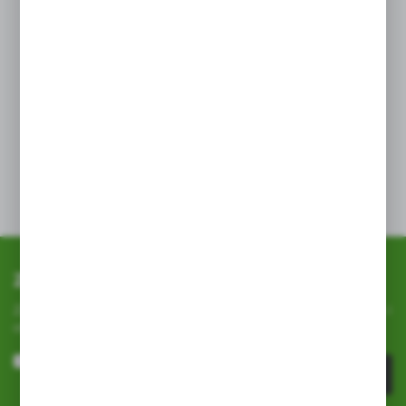
lub na 1 mrowisko / gniazdo
Sposób użycia:
Rozsypać równomiernie widoczną warstwę na powierzchni
gniazda i na ścieżkach, którymi wędrują owady. W
przypadku wystąpienia opadów atmosferycznych,
powtórzyć zabieg.
Wewnątrz pomieszczeń wysypać niewielką ilość preparatu
na tacki lub wieczka od słoików i rozstawić w miejscach
gromadzenia się mrówek oraz na ścieżkach ich przebiegu.
Zapisz się do newslettera
Zapisz się do newslettera na naszym sklepie internetowym i
otrzymuj
informacje o nowościach i promocjach.
ZAPISZ SIĘ