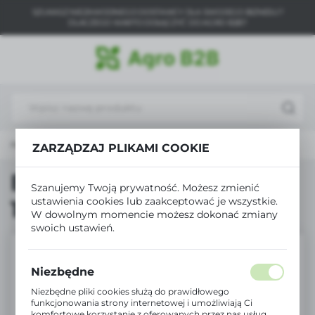
SZUKASZ NIEZAWODNEGO DOSTAWCY DLA SWOJEGO BIZNESU?
USTAWIENIA REGIONALNE
DLACZEGO WARTO DOŁĄCZYĆ DO AGRO B2B?
Lokalizacja
Polska
Język
polski
trona główna
Produkty
Best Pest Na mrówki 1500g
ZARZĄDZAJ PLIKAMI COOKIE
Waluta
Polski złoty (PLN)
Best Pest Na mrówki
Szanujemy Twoją prywatność. Możesz zmienić
ustawienia cookies lub zaakceptować je wszystkie.
1500g
W dowolnym momencie możesz dokonać zmiany
ZAPISZ
swoich ustawień.
Niezbędne
Niezbędne pliki cookies służą do prawidłowego
funkcjonowania strony internetowej i umożliwiają Ci
komfortowe korzystanie z oferowanych przez nas usług.