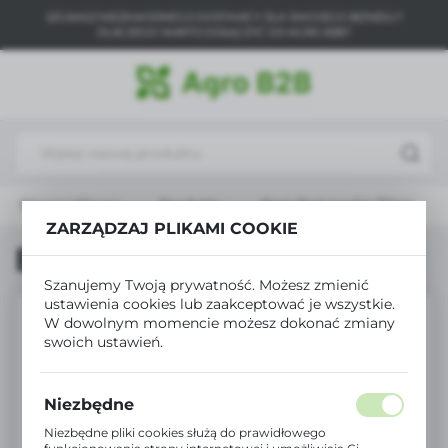
SZUKASZ NIEZAWODNEGO DOSTAWCY DLA SWOJEGO BIZNESU?
USTAWIENIA REGIONALNE
DLACZEGO WARTO DOŁĄCZYĆ DO AGRO B2B?
Lokalizacja
Polska
Język
polski
Strona główna
Produkty
Best Pest Inseko 30ml
Waluta
ZARZĄDZAJ PLIKAMI COOKIE
Polski złoty (PLN)
Best Pest Inseko 30ml
Szanujemy Twoją prywatność. Możesz zmienić
ustawienia cookies lub zaakceptować je wszystkie.
ZAPISZ
W dowolnym momencie możesz dokonać zmiany
swoich ustawień.
Niezbędne
Niezbędne pliki cookies służą do prawidłowego