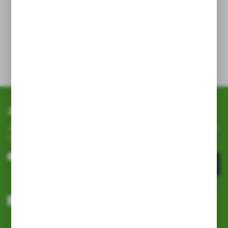
powierzchni liści, także od spodu. Zaleca się powtórzyć
zabieg po 5-7 dniach, w przypadku zauważenia żywych
poruszających się szkodników.
Karencja: nie dotyczy
Prewencja: nie dotyczy
Substancja czynna:
dioktylosulfonobursztynian sodu
Zapisz się do newslettera
Zapisz się do newslettera na naszym sklepie internetowym i
otrzymuj
informacje o nowościach i promocjach.
ZAPISZ SIĘ
Wyrażam zgodę na otrzymywanie drogą elektroniczną na wskazany
przeze mnie adres e-mail informacji dotyczących usług świadczonych
przez Administratora. Zgoda może zostać cofnięta w każdym czasie.
Polityka prywatności
*