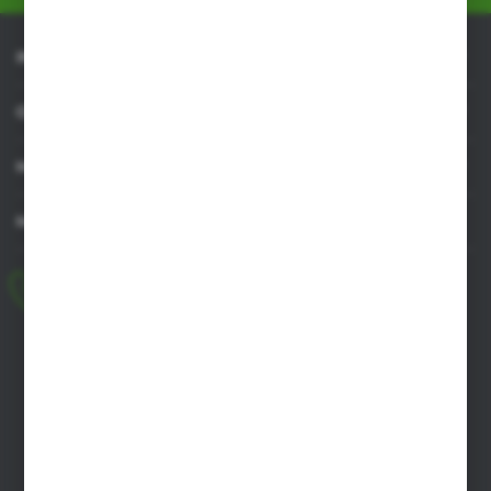
INFORMACJE
OBSŁUGA KLIENTA
MOJE KONTO
MASZ PYTANIE
+48 518 032 955
pon.-pt. 8.00-17.00, sob. 8.00-13.00
biuro@agrob2b.pl
Płoniawy Bramura 21
06-210 Płoniawy
FORMULARZ KONTAKTOWY