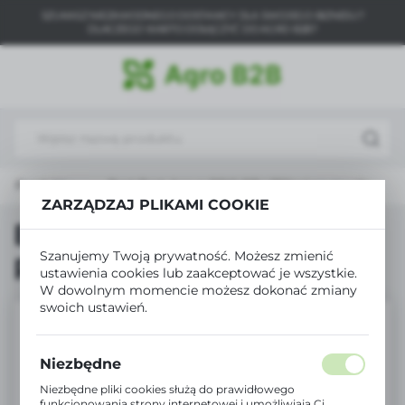
SZUKASZ NIEZAWODNEGO DOSTAWCY DLA SWOJEGO BIZNESU?
USTAWIENIA REGIONALNE
DLACZEGO WARTO DOŁĄCZYĆ DO AGRO B2B?
Lokalizacja
Polska
Język
polski
Produkty
Best Pest Ascyp PBO RTU 750ml na muchy
Waluta
ZARZĄDZAJ PLIKAMI COOKIE
Polski złoty (PLN)
Best Pest Ascyp PBO
Szanujemy Twoją prywatność. Możesz zmienić
RTU 750ml na muchy
ustawienia cookies lub zaakceptować je wszystkie.
ZAPISZ
W dowolnym momencie możesz dokonać zmiany
swoich ustawień.
Niezbędne
Niezbędne pliki cookies służą do prawidłowego
funkcjonowania strony internetowej i umożliwiają Ci