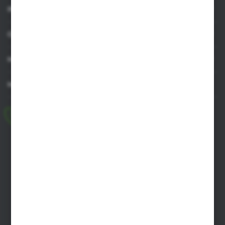
INFORMACJE
OBSŁUGA KLIENTA
MOJE KONTO
MASZ PYTANIE
+48 518 032 955
pon.-pt. 8.00-17.00, sob. 8.00-13.00
biuro@agrob2b.pl
Płoniawy Bramura 21
06-210 Płoniawy
FORMULARZ KONTAKTOWY