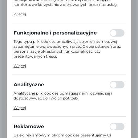
komfortowe korzystanie z oferowanych przez nas usług.
Pliki cookies odpowiadają na podejmowane przez Ciebie
Więcej
działania w celu m.in. dostosowania Twoich ustawień
preferencji prywatności, logowania czy wypełniania
formularzy. Dzięki plikom cookies strona, z której
korzystasz, może działać bez zakłóceń.
Funkcjonalne i personalizacyjne
Tego typu pliki cookies umożliwiają stronie internetowej
zapamiętanie wprowadzonych przez Ciebie ustawień oraz
personalizację określonych funkcjonalności czy
prezentowanych treści.
Dzięki tym plikom cookies możemy zapewnić Ci większy
Więcej
komfort korzystania z funkcjonalności naszej strony
poprzez dopasowanie jej do Twoich indywidualnych
preferencji. Wyrażenie zgody na funkcjonalne i
personalizacyjne pliki cookies gwarantuje dostępność
Analityczne
większej ilości funkcji na stronie.
Analityczne pliki cookies pomagają nam rozwijać się i
dostosowywać do Twoich potrzeb.
INFORMACJE
Cookies analityczne pozwalają na uzyskanie informacji w
Więcej
zakresie wykorzystywania witryny internetowej, miejsca
oraz częstotliwości, z jaką odwiedzane są nasze serwisy
EAN:
5907486600166
www. Dane pozwalają nam na ocenę naszych serwisów
internetowych pod względem ich popularności wśród
Reklamowe
użytkowników. Zgromadzone informacje są przetwarzane
Kod:
32639
w formie zanonimizowanej. Wyrażenie zgody na
Dzięki reklamowym plikom cookies prezentujemy Ci