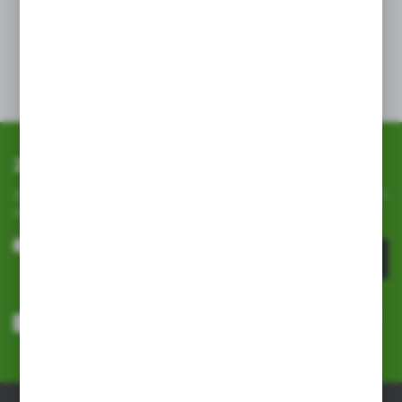
podłogowych, drzwi, pobliża przewodów wentylacyjnych
i c.o. oraz szpary i szczeliny, jak również inne miejsca
gnieżdżenia się szkodników (tj. naroża ścian, szpary
w podłodze, miejsca za listwami itp.) wewnątrz i na
zewnątrz budynku.
Zapisz się do newslettera
Zapisz się do newslettera na naszym sklepie internetowym i
otrzymuj
informacje o nowościach i promocjach.
ZAPISZ SIĘ
Wyrażam zgodę na otrzymywanie drogą elektroniczną na wskazany
przeze mnie adres e-mail informacji dotyczących usług świadczonych
przez Administratora. Zgoda może zostać cofnięta w każdym czasie.
Polityka prywatności
*