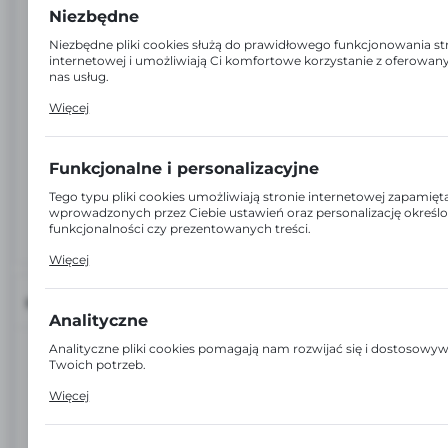
Niezbędne
Niezbędne pliki cookies służą do prawidłowego funkcjonowania st
internetowej i umożliwiają Ci komfortowe korzystanie z oferowan
nas usług.
Pliki cookies odpowiadają na podejmowane przez Ciebie działania 
Więcej
m.in. dostosowania Twoich ustawień preferencji prywatności, lo
czy wypełniania formularzy. Dzięki plikom cookies strona, z której
korzystasz, może działać bez zakłóceń.
Funkcjonalne i personalizacyjne
Tego typu pliki cookies umożliwiają stronie internetowej zapamięt
wprowadzonych przez Ciebie ustawień oraz personalizację określ
funkcjonalności czy prezentowanych treści.
Dzięki tym plikom cookies możemy zapewnić Ci większy komfort
Więcej
korzystania z funkcjonalności naszej strony poprzez dopasowanie j
Twoich indywidualnych preferencji. Wyrażenie zgody na funkcjona
personalizacyjne pliki cookies gwarantuje dostępność większej ilośc
INFORMACJE
na stronie.
Analityczne
Analityczne pliki cookies pomagają nam rozwijać się i dostosowy
EAN:
5906775115329
Twoich potrzeb.
Cookies analityczne pozwalają na uzyskanie informacji w zakresie
Więcej
Kod:
17173
wykorzystywania witryny internetowej, miejsca oraz częstotliwości
odwiedzane są nasze serwisy www. Dane pozwalają nam na ocenę
serwisów internetowych pod względem ich popularności wśród
Jednostka miary: