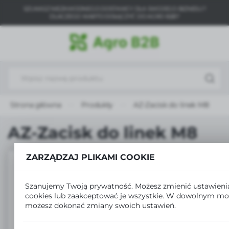
SZUKASZ NIEZAWODNEGO DOSTAWCY DLA SWOJEGO BIZNESU?
USTAWIENIA REGIONALNE
DLACZEGO WARTO DOŁĄCZYĆ DO AGRO B2B?
Lokalizacja
Polska
Język
polski
Strona główna
Produkty
AZ-Zacisk do linek M8
Waluta
Polski złoty (PLN)
AZ-Zacisk do linek M8
ZARZĄDZAJ PLIKAMI COOKIE
ZAPISZ
Szanujemy Twoją prywatność. Możesz zmienić ustawieni
cookies lub zaakceptować je wszystkie. W dowolnym m
możesz dokonać zmiany swoich ustawień.