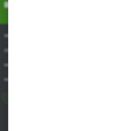
przeze mnie adres e-mail informacji dotyczących usług świadczonych
przez Administratora. Zgoda może zostać cofnięta w każdym czasie.
Polityka prywatności
*
INFORMACJE
OBSŁUGA KLIENTA
MOJE KONTO
MASZ PYTANIE
+48 518 032 955
pon.-pt. 8.00-17.00, sob. 8.00-13.00
biuro@agrob2b.pl
Płoniawy Bramura 21