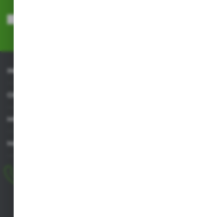
Wyrażam zgodę na otrzymywanie drogą elektroniczną na wskazany
przeze mnie adres e-mail informacji dotyczących usług świadczonych
przez Administratora. Zgoda może zostać cofnięta w każdym czasie.
Polityka prywatności
*
INFORMACJE
OBSŁUGA KLIENTA
MOJE KONTO
MASZ PYTANIE
+48 518 032 955
pon.-pt. 8.00-17.00, sob. 8.00-13.00
biuro@agrob2b.pl