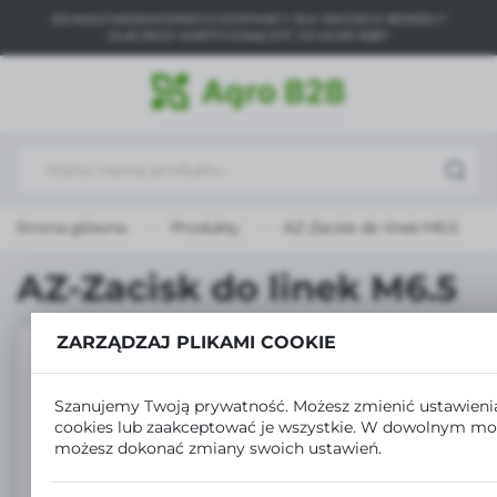
SZUKASZ NIEZAWODNEGO DOSTAWCY DLA SWOJEGO BIZNESU?
USTAWIENIA REGIONALNE
DLACZEGO WARTO DOŁĄCZYĆ DO AGRO B2B?
Lokalizacja
Polska
Język
polski
Strona główna
Produkty
AZ-Zacisk do linek M6.5
Waluta
Polski złoty (PLN)
AZ-Zacisk do linek M6.5
ZARZĄDZAJ PLIKAMI COOKIE
ZAPISZ
Szanujemy Twoją prywatność. Możesz zmienić ustawieni
cookies lub zaakceptować je wszystkie. W dowolnym m
możesz dokonać zmiany swoich ustawień.