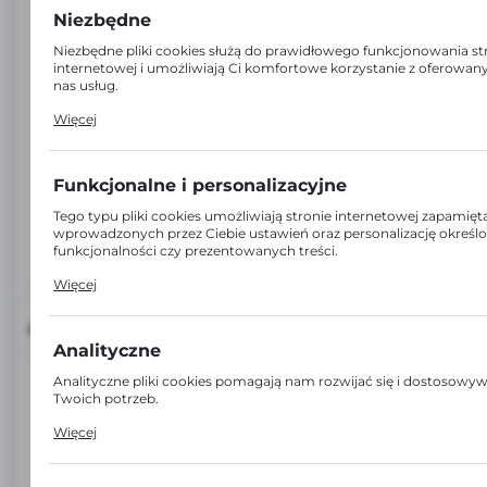
Niezbędne
Niezbędne pliki cookies służą do prawidłowego funkcjonowania st
internetowej i umożliwiają Ci komfortowe korzystanie z oferowan
nas usług.
Pliki cookies odpowiadają na podejmowane przez Ciebie działania 
Więcej
m.in. dostosowania Twoich ustawień preferencji prywatności, lo
czy wypełniania formularzy. Dzięki plikom cookies strona, z której
korzystasz, może działać bez zakłóceń.
Funkcjonalne i personalizacyjne
Tego typu pliki cookies umożliwiają stronie internetowej zapamięt
wprowadzonych przez Ciebie ustawień oraz personalizację określ
funkcjonalności czy prezentowanych treści.
Dzięki tym plikom cookies możemy zapewnić Ci większy komfort
Więcej
korzystania z funkcjonalności naszej strony poprzez dopasowanie j
Twoich indywidualnych preferencji. Wyrażenie zgody na funkcjona
personalizacyjne pliki cookies gwarantuje dostępność większej ilośc
INFORMACJE
na stronie.
Analityczne
EAN:
5906775115312
Analityczne pliki cookies pomagają nam rozwijać się i dostosowy
Twoich potrzeb.
Cookies analityczne pozwalają na uzyskanie informacji w zakresie
Kod:
17172
Więcej
wykorzystywania witryny internetowej, miejsca oraz częstotliwości
odwiedzane są nasze serwisy www. Dane pozwalają nam na ocenę
serwisów internetowych pod względem ich popularności wśród
Jednostka miary: