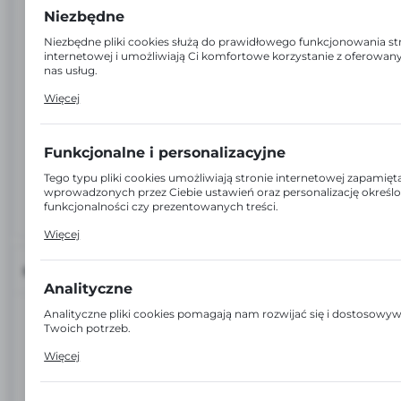
Niezbędne
Niezbędne pliki cookies służą do prawidłowego funkcjonowania st
internetowej i umożliwiają Ci komfortowe korzystanie z oferowan
nas usług.
Pliki cookies odpowiadają na podejmowane przez Ciebie działania 
Więcej
m.in. dostosowania Twoich ustawień preferencji prywatności, lo
czy wypełniania formularzy. Dzięki plikom cookies strona, z której
korzystasz, może działać bez zakłóceń.
Funkcjonalne i personalizacyjne
Tego typu pliki cookies umożliwiają stronie internetowej zapamięt
wprowadzonych przez Ciebie ustawień oraz personalizację określ
funkcjonalności czy prezentowanych treści.
Dzięki tym plikom cookies możemy zapewnić Ci większy komfort
Więcej
korzystania z funkcjonalności naszej strony poprzez dopasowanie j
Twoich indywidualnych preferencji. Wyrażenie zgody na funkcjona
personalizacyjne pliki cookies gwarantuje dostępność większej ilośc
INFORMACJE
na stronie.
Analityczne
EAN:
2000000000510
Analityczne pliki cookies pomagają nam rozwijać się i dostosowy
Twoich potrzeb.
Cookies analityczne pozwalają na uzyskanie informacji w zakresie
Kod:
17176
Więcej
wykorzystywania witryny internetowej, miejsca oraz częstotliwości
odwiedzane są nasze serwisy www. Dane pozwalają nam na ocenę
serwisów internetowych pod względem ich popularności wśród
Jednostka miary: