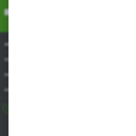
Wyrażam zgodę na otrzymywanie drogą elektroniczną na wskazany
przeze mnie adres e-mail informacji dotyczących usług świadczonych
przez Administratora. Zgoda może zostać cofnięta w każdym czasie.
Polityka prywatności
*
INFORMACJE
OBSŁUGA KLIENTA
MOJE KONTO
MASZ PYTANIE
+48 518 032 955
pon.-pt. 8.00-17.00, sob. 8.00-13.00
biuro@agrob2b.pl