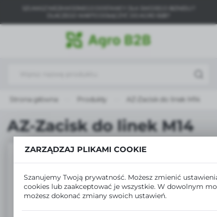
SZUKASZ NIEZAWODNEGO DOSTAWCY DLA SWOJEGO BIZNESU?
USTAWIENIA REGIONALNE
DLACZEGO WARTO DOŁĄCZYĆ DO AGRO B2B?
Lokalizacja
Polska
Język
polski
Strona główna
Produkty
AZ-Zacisk do linek M14
Waluta
Polski złoty (PLN)
AZ-Zacisk do linek M14
ZARZĄDZAJ PLIKAMI COOKIE
ZAPISZ
Szanujemy Twoją prywatność. Możesz zmienić ustawieni
cookies lub zaakceptować je wszystkie. W dowolnym m
możesz dokonać zmiany swoich ustawień.