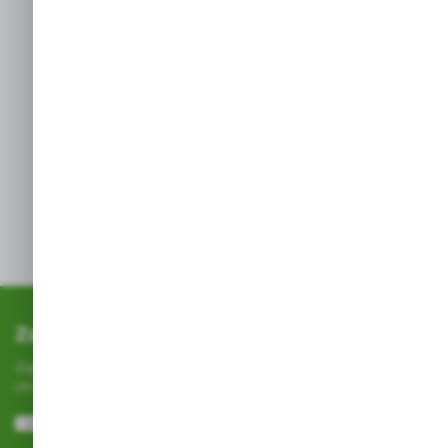
Ważne: Obciążenia
pod
znacząco
kątem
redukują
WLL – należ
stosować
współczynnik
redukcyjne.
Zapisz się do newslettera
Zapisz się do newslettera na naszym sklepie internetowym i
otrzymuj
informacje o nowościach i promocjach.
ZAPISZ SIĘ