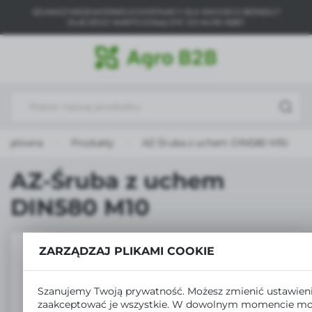
SZUKASZ NIEZAWODNEGO DOSTAWCY DLA SWOJEGO BIZNESU?
USTAWIENIA REGIONALNE
DLACZEGO WARTO DOŁĄCZYĆ DO AGRO B2B?
Lokalizacja
Polska
Język
polski
na główna
Produkty
AZ-Śruba z uchem DIN580 M10
Waluta
Polski złoty (PLN)
AZ-Śruba z uchem
DIN580 M10
ZAPISZ
ZARZĄDZAJ PLIKAMI COOKIE
Szanujemy Twoją prywatność. Możesz zmienić ustawieni
zaakceptować je wszystkie. W dowolnym momencie mo