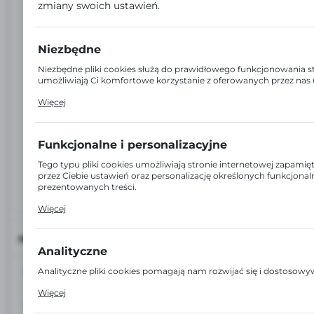
zmiany swoich ustawień.
Niezbędne
Niezbędne pliki cookies służą do prawidłowego funkcjonowania st
umożliwiają Ci komfortowe korzystanie z oferowanych przez nas 
Pliki cookies odpowiadają na podejmowane przez Ciebie działania
Więcej
dostosowania Twoich ustawień preferencji prywatności, logowan
formularzy. Dzięki plikom cookies strona, z której korzystasz, moż
Funkcjonalne i personalizacyjne
Tego typu pliki cookies umożliwiają stronie internetowej zapam
przez Ciebie ustawień oraz personalizację określonych funkcjonal
prezentowanych treści.
Dzięki tym plikom cookies możemy zapewnić Ci większy komfort 
Więcej
funkcjonalności naszej strony poprzez dopasowanie jej do Twoic
preferencji. Wyrażenie zgody na funkcjonalne i personalizacyjne p
dostępność większej ilości funkcji na stronie.
INFORMACJE
Analityczne
Analityczne pliki cookies pomagają nam rozwijać się i dostosow
EAN:
5906775116456
Cookies analityczne pozwalają na uzyskanie informacji w zakresi
Więcej
witryny internetowej, miejsca oraz częstotliwości, z jaką odwiedz
Kod:
17170
www. Dane pozwalają nam na ocenę naszych serwisów internet