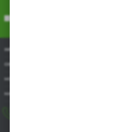
Wyrażam zgodę na otrzymywanie drogą elektroniczną na wskazany
przeze mnie adres e-mail informacji dotyczących usług świadczonych
przez Administratora. Zgoda może zostać cofnięta w każdym czasie.
Polityka prywatności
*
INFORMACJE
OBSŁUGA KLIENTA
MOJE KONTO
MASZ PYTANIE
+48 518 032 955
pon.-pt. 8.00-17.00, sob. 8.00-13.00