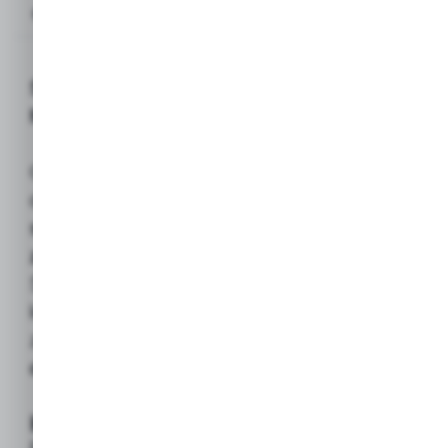
Opis produktu
Śruba z uchem / Wkręt oczkowy DIN 580
M10
Certyfikowany element osprzętu
dźwigowego, przeznaczony do
tworzenia
stałego i bezpiecznego punktu
zaczepowego
dla zawiesi, lin lub haków.
Śruba jest wkręcana w element nośny (np.
korpus maszyny), zgodnie
z rygorystycznymi wymogami
normy
dźwigowej DIN 580
.
Kluczowe właściwości